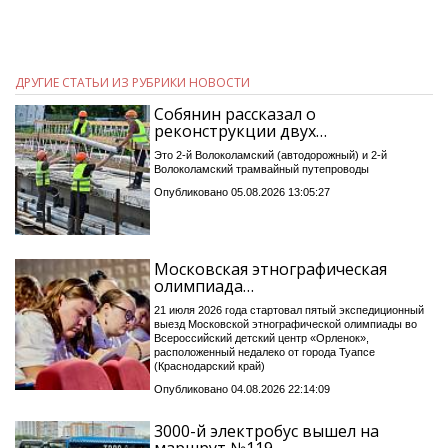
ДРУГИЕ СТАТЬИ ИЗ РУБРИКИ НОВОСТИ
Собянин рассказал о
реконструкции двух…
Это 2-й Волоколамский (автодорожный) и 2-й
Волоколамский трамвайный путепроводы
Опубликовано 05.08.2026 13:05:27
Московская этнографическая
олимпиада…
21 июля 2026 года стартовал пятый экспедиционный
выезд Московской этнографической олимпиады во
Всероссийский детский центр «Орленок»,
расположенный недалеко от города Туапсе
(Краснодарский край)
Опубликовано 04.08.2026 22:14:09
3000-й электробус вышел на
маршрут №119…