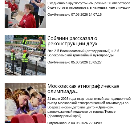
Ежедневно в круглосуточном режиме 30 операторов
будут готовы отреагировать на нештатные ситуации
Опубликовано 07.08.2026 14:07:15
Собянин рассказал о
реконструкции двух…
Это 2-й Волоколамский (автодорожный) и 2-й
Волоколамский трамвайный путепроводы
Опубликовано 05.08.2026 13:05:27
Московская этнографическая
олимпиада…
21 июля 2026 года стартовал пятый экспедиционный
выезд Московской этнографической олимпиады во
Всероссийский детский центр «Орленок»,
расположенный недалеко от города Туапсе
(Краснодарский край)
Опубликовано 04.08.2026 22:14:09