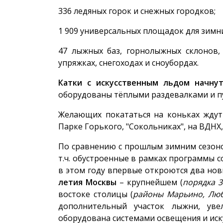
336 ледяных горок и снежных городков;
1 909 универсальных площадок для зимни
47 лыжных баз, горнолыжных склонов, 
упряжках, снегоходах и сноубордах.
Катки с искусственным льдом начнут
оборудованы тёплыми раздевалками и п
Желающих покататься на коньках жду
Парке Горького, "Сокольниках", на ВДНХ,
По сравнению с прошлым зимним сезон
т.ч. обустроенные в рамках программы 
в этом году впервые откроются два нов
летия Москвы
– крупнейшем (
порядка 3
востоке столицы (
районы Марьино, Люб
дополнительный участок лыжни, уве
оборудована системами освещения и иск