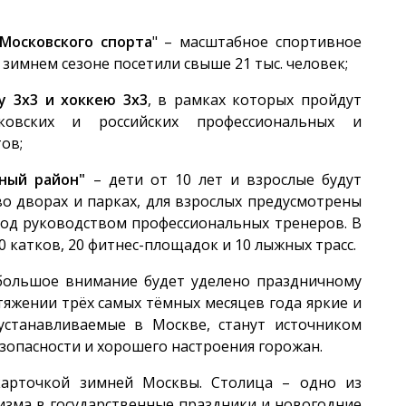
Московского спорта
" – масштабное спортивное
зимнем сезоне посетили свыше 21 тыс. человек;
у 3х3 и хоккею 3х3
, в рамках которых пройдут
ковских и российских профессиональных и
ов;
ный район"
– дети от 10 лет и взрослые будут
во дворах и парках, для взрослых предусмотрены
од руководством профессиональных тренеров. В
0 катков, 20 фитнес-площадок и 10 лыжных трасс.
большое внимание будет уделено праздничному
тяжении трёх самых тёмных месяцев года яркие и
устанавливаемые в Москве, станут источником
зопасности и хорошего настроения горожан.
карточкой зимней Москвы. Столица – одно из
изма в государственные праздники и новогодние