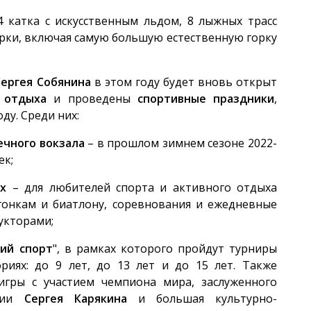
4 катка с искусственным льдом, 8 лыжных трасс
рки, включая самую большую естественную горку
Сергея Собянина
в этом году будет вновь открыт
 отдыха
и проведены
спортивные праздники
,
у. Среди них:
ечного вокзала
– в прошлом зимнем сезоне 2022-
ек;
х
– для любителей спорта и активного отдыха
гонкам и биатлону, соревнования и ежедневные
укторами;
ий спорт
", в рамках которого пройдут турниры
риях: до 9 лет, до 13 лет и до 15 лет. Также
игры с участием чемпиона мира, заслуженного
ации
Сергея Карякина
и большая культурно-