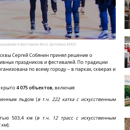
праздники и фестивали Фото: фотобанк БМ24
сквы Сергей Собянин принял решение о
ивных праздников и фестивалей. По традиции
анизована по всему городу – в парках, скверах и
открыто
4 075
объектов,
включая:
твенным льдом (
в т.ч.
222 катка с искусственным
тью 503,4 км (
в т.ч. 12 трасс с искусственным
 км
);