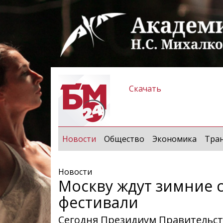
Скачать
(current)
Новости
Общество
Экономика
Тра
Новости
Москву ждут зимние 
фестивали
Сегодня Президиум Правительст