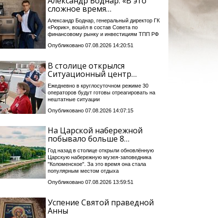
Александр Боднар: «В это
сложное время…
Александр Боднар, генеральный директор ГК
«Рюрик», вошёл в состав Совета по
финансовому рынку и инвестициям ТПП РФ
Опубликовано 07.08.2026 14:20:51
В столице открылся
Ситуационный центр…
Ежедневно в круглосуточном режиме 30
операторов будут готовы отреагировать на
нештатные ситуации
Опубликовано 07.08.2026 14:07:15
На Царской набережной
побывало больше 8…
Год назад в столице открыли обновлённую
Царскую набережную музея-заповедника
"Коломенское". За это время она стала
популярным местом отдыха
Опубликовано 07.08.2026 13:59:51
Успение Святой праведной
Анны