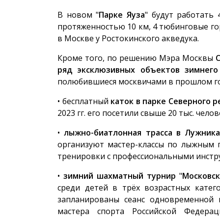
В новом "
Парке Яуза
" будут работать 
протяженностью 10 км, 4 тюбинговые го
в Москве у Ростокинского акведука.
Кроме того, по решению Мэра Москвы
ряд эксклюзивных объектов зимнего
полюбившиеся москвичами в прошлом год
• бесплатный
каток в парке Северного р
2023 гг. его посетили свыше 20 тыс. челов
•
лыжно-биатлонная трасса в Лужника
организуют мастер-классы по лыжным 
тренировки с профессиональными инстр
•
зимний шахматный турнир
"
Московск
среди детей в трёх возрастных катего
запланированы сеанс одновременной 
мастера спорта Российской Федер