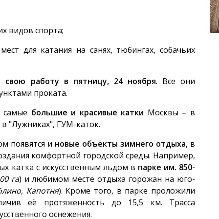
х видов спорта;
мест для катания на санях, тюбингах, собачьих
 свою работу в пятницу, 24 ноября
. Все они
унктами проката.
т самые
большие и красивые катки
Москвы – в
 в "Лужниках", ГУМ-каток.
ом появятся и
новые объекты зимнего отдыха,
в
создания комфортной городской среды. Например,
ых катка с искусственным льдом в
парке им. 850-
00 га
) и любимом месте отдыха горожан на юго-
лино, Капотня
). Кроме того, в парке проложили
личив её протяженность до 15,5 км. Трасса
усственного оснежения.