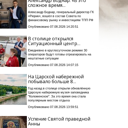
Александр Боднар: «В это
сложное время…
Александр Боднар, генеральный директор ГК
«Рюрик», вошёл в состав Совета по
финансовому рынку и инвестициям ТПП РФ
Опубликовано 07.08.2026 14:20:51
В столице открылся
Ситуационный центр…
Ежедневно в круглосуточном режиме 30
операторов будут готовы отреагировать на
нештатные ситуации
Опубликовано 07.08.2026 14:07:15
На Царской набережной
побывало больше 8…
Год назад в столице открыли обновлённую
Царскую набережную музея-заповедника
"Коломенское". За это время она стала
популярным местом отдыха
Опубликовано 07.08.2026 13:59:51
Успение Святой праведной
Анны