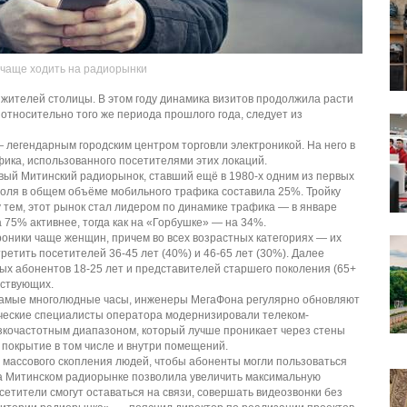
 чаще ходить на радиорынки
жителей столицы. В этом году динамика визитов продолжила расти
относительно того же периода прошлого года, следует из
 легендарным городским центром торговли электроникой. На него в
фика, использованного посетителями этих локаций.
вый Митинский радиорынок, ставший ещё в 1980-х одним из первых
 доля в общем объёме мобильного трафика составила 25%. Тройку
 тем, этот рынок стал лидером по динамике трафика — в январе
 75% активнее, тогда как на «Горбушке» — на 34%.
оники чаще женщин, причем во всех возрастных категориях — их
етить посетителей 36-45 лет (40%) и 46-65 лет (30%). Далее
дых абонентов 18-25 лет и представителей старшего поколения (65+
тствующих.
в самые многолюдные часы, инженеры МегаФона регулярно обновляют
нические специалисты оператора модернизировали телеком-
зкочастотным диапазоном, который лучше проникает через стены
 покрытие в том числе и внутри помещений.
х массового скопления людей, чтобы абоненты могли пользоваться
а Митинском радиорынке позволила увеличить максимальную
сетители смогут оставаться на связи, совершать видеозвонки без