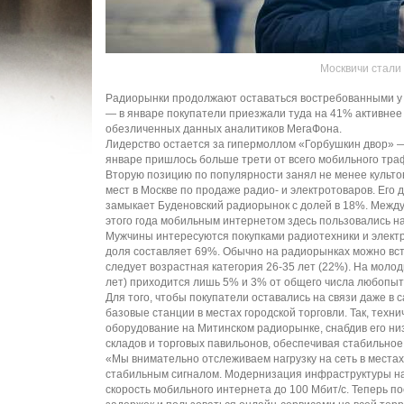
Москвичи стали
Радиорынки продолжают оставаться востребованными у 
— в январе покупатели приезжали туда на 41% активнее 
обезличенных данных аналитиков МегаФона.
Лидерство остается за гипермоллом «Горбушкин двор» —
январе пришлось больше трети от всего мобильного тра
Вторую позицию по популярности занял не менее культо
мест в Москве по продаже радио- и электротоваров. Его
замыкает Буденовский радиорынок с долей в 18%. Между
этого года мобильным интернетом здесь пользовались на
Мужчины интересуются покупками радиотехники и электр
доля составляет 69%. Обычно на радиорынках можно встр
следует возрастная категория 26-35 лет (22%). На моло
лет) приходится лишь 5% и 3% от общего числа любопы
Для того, чтобы покупатели оставались на связи даже 
базовые станции в местах городской торговли. Так, тех
оборудование на Митинском радиорынке, снабдив его ни
складов и торговых павильонов, обеспечивая стабильное
«Мы внимательно отслеживаем нагрузку на сеть в места
стабильным сигналом. Модернизация инфраструктуры н
скорость мобильного интернета до 100 Мбит/с. Теперь по