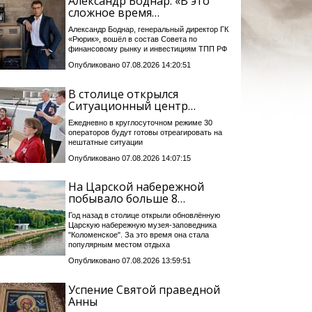
Александр Боднар: «В это
сложное время…
Александр Боднар, генеральный директор ГК
«Рюрик», вошёл в состав Совета по
финансовому рынку и инвестициям ТПП РФ
Опубликовано 07.08.2026 14:20:51
В столице открылся
Ситуационный центр…
Ежедневно в круглосуточном режиме 30
операторов будут готовы отреагировать на
нештатные ситуации
Опубликовано 07.08.2026 14:07:15
На Царской набережной
побывало больше 8…
Год назад в столице открыли обновлённую
Царскую набережную музея-заповедника
"Коломенское". За это время она стала
популярным местом отдыха
Опубликовано 07.08.2026 13:59:51
Успение Святой праведной
Анны