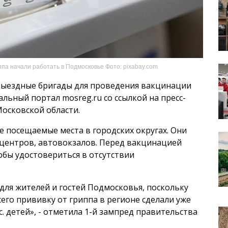
па начали работать в Подмосковье Фото: pixabay.com
 выездные бригады для проведения вакцинации
льный портал mosreg.ru со ссылкой на пресс-
осковской области.
 посещаемые места в городских округах. Они
 центров, автовокзалов. Перед вакцинацией
обы удостовериться в отсутствии
для жителей и гостей Подмосковья, поскольку
его прививку от гриппа в регионе сделали уже
ыс. детей», - отметила 1-й зампред правительства