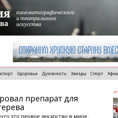
нспорт
Здоровье
Духовность
Звезды
Спорт
Афи
ДР
ровал препарат для
терева
что это первое лекарство в мире,