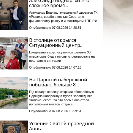
Александр Боднар: «В это
сложное время…
Александр Боднар, генеральный директор ГК
«Рюрик», вошёл в состав Совета по
финансовому рынку и инвестициям ТПП РФ
Опубликовано 07.08.2026 14:20:51
В столице открылся
Ситуационный центр…
Ежедневно в круглосуточном режиме 30
операторов будут готовы отреагировать на
нештатные ситуации
Опубликовано 07.08.2026 14:07:15
На Царской набережной
побывало больше 8…
Год назад в столице открыли обновлённую
Царскую набережную музея-заповедника
"Коломенское". За это время она стала
популярным местом отдыха
Опубликовано 07.08.2026 13:59:51
Успение Святой праведной
Анны