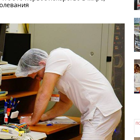
болевания
П