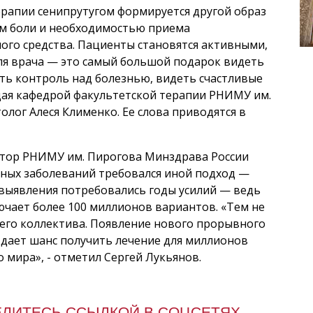
ерапии сенипрутугом формируется другой образ
ем боли и необходимостью приема
го средства. Пациенты становятся активными,
Для врача — это самый большой подарок видеть
ть контроль над болезнью, видеть счастливые
ая кафедрой факультетской терапии РНИМУ им.
олог Алеся Клименко. Ее слова приводятся в
ктор РНИМУ им. Пирогова Минздрава России
нных заболеваний требовался иной подход —
 выявления потребовались годы усилий — ведь
чает более 100 миллионов вариантов. «Тем не
его коллектива. Появление нового прорывного
 дает шанс получить лечение для миллионов
 мира», - отметил Сергей Лукьянов.
ЕЛИТЕСЬ ССЫЛКОЙ В СОЦСЕТЯХ