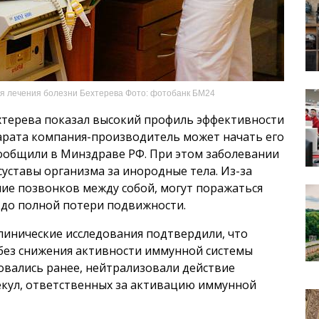
я лечения болезни Бехтерева Фото: фотобанк БМ24
хтерева показал высокий профиль эффективности
парата компания-производитель может начать его
ообщили в Минздраве РФ. При этом заболевании
уставы организма за инородные тела. Из-за
ие позвонков между собой, могут поражаться
 до полной потери подвижности.
инические исследования подтвердили, что
 без снижения активности иммунной системы
овались ранее, нейтрализовали действие
кул, ответственных за активацию иммунной