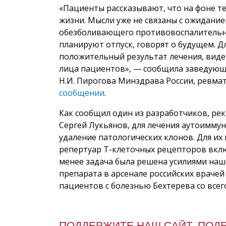
«Пациенты рассказывают, что на фоне т
жизни. Мысли уже не связаны с ожидани
обезболивающего противовоспалительно
планируют отпуск, говорят о будущем. 
положительный результат лечения, виде
лица пациентов», — сообщила заведующ
Н.И. Пирогова Минздрава России, ревмат
сообщении
.
Как сообщил один из разработчиков, ре
Сергей Лукьянов, для лечения аутоимму
удаление патологических клонов. Для их
репертуар Т-клеточных рецепторов вклю
менее задача была решена усилиями наш
препарата в арсенале российских врачей
пациентов с болезнью Бехтерева со всего
ПОДДЕРЖИТЕ НАШ САЙТ, ПОД