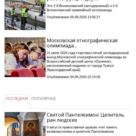
Это 2-й Волоколамский (автодорожный) и 2-й
Волоколамский трамвайный путепроводы
Опубликовано 05.08.2026 13:05:27
Московская этнографическая
олимпиада…
21 июля 2026 года стартовал пятый экспедиционный
выезд Московской этнографической олимпиады во
Всероссийский детский центр «Орленок»,
расположенный недалеко от города Туапсе
(Краснодарский край)
Опубликовано 04.08.2026 22:14:09
ПОСЛЕДНИЕ
ПОПУЛЯРНЫЕ
Святой Пантелеимон: Целитель
ран людских
9 августа православная церковь чтит память
великомученика и целителя Пантелеимона