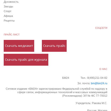
Духовность
Звезды
Спорт
Афиша
Рецепты
СОЦСЕТИ
ПРАЙС ЛИСТ
Скачать медиакит
Скачать прайс
Скачать прайс для журнала
О НАС
БМ24
Тел.: 8(495)211-04-82
Эл. почта:
bm@bm24.ru
Сетевое издание «БМ24» зарегистрировано Федеральной службой по надзору в
сфере связи, информационных технологий и массовых коммуникаций
(Роскомнадзор) ЭЛ № ФС 77-70012
Учредитель: Ракова М.С.
Россия, Москва