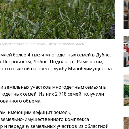
выделят свыше 500 га земли Фото: фотобанк БМ24
млей более 4 тысяч многодетных семей в Дубне,
о-Петровском, Лобне, Подольске, Раменском,
т со ссылкой на пресс-службу Миноблимущества
ии земельных участков многодетным семьям в
годетных семей. Из них 2 718 семей получили
рованного объема.
ам, имеющим дефицит земель,
 земельно-имущественного комплекса
р и передачу земельных участков из областной