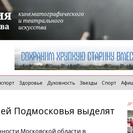
нспорт
Здоровье
Духовность
Звезды
Спорт
Афи
ДР
мей Подмосковья выделят
енности Московской области в