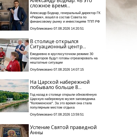
Александр Боднар: «В это
сложное время…
Александр Боднар, генеральный директор ГК
«Рюрик», вошёл в состав Совета по
финансовому рынку и инвестициям ТПП РФ
Опубликовано 07.08.2026 14:20:51
В столице открылся
Ситуационный центр…
Ежедневно в круглосуточном режиме 30
операторов будут готовы отреагировать на
нештатные ситуации
Опубликовано 07.08.2026 14:07:15
На Царской набережной
побывало больше 8…
Год назад в столице открыли обновлённую
Царскую набережную музея-заповедника
"Коломенское". За это время она стала
популярным местом отдыха
Опубликовано 07.08.2026 13:59:51
Успение Святой праведной
Анны