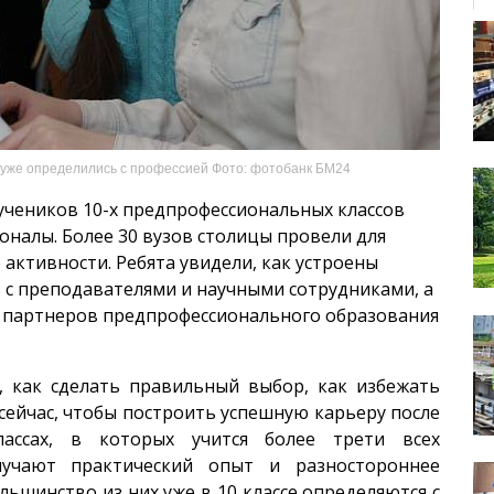
 уже определились с профессией Фото: фотобанк БМ24
 учеников 10-х предпрофессиональных классов
налы. Более 30 вузов столицы провели для
ктивности. Ребята увидели, как устроены
с преподавателями и научными сотрудниками, а
 партнеров предпрофессионального образования
, как сделать правильный выбор, как избежать
сейчас, чтобы построить успешную карьеру после
лассах, в которых учится более трети всех
лучают практический опыт и разностороннее
льшинство из них уже в 10 классе определяются с