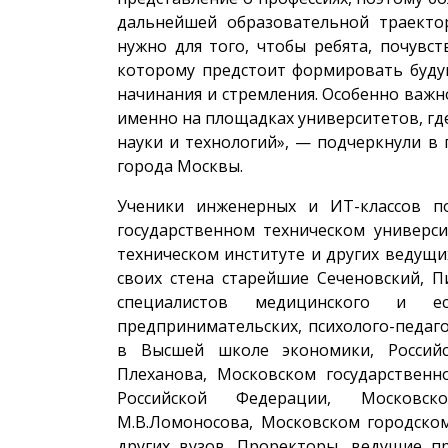
дальнейшей образовательной траекто
нужно для того, чтобы ребята, почувс
которому предстоит формировать буду
начинания и стремления. Особенно важн
именно на площадках университетов, гд
науки и технологий», — подчеркнули в 
города Москвы.
Ученики инженерных и ИТ-классов п
государственном техническом универси
техническом институте и других ведущи
своих стена старейшие Сеченовский, П
специалистов медицинского и ес
предпринимательских, психолого-педаг
в Высшей школе экономики, Российс
Плеханова, Московском государствен
Российской Федерации, Московск
М.В.Ломоносова, Московском городско
других вузов. Проректоры, ведущие п