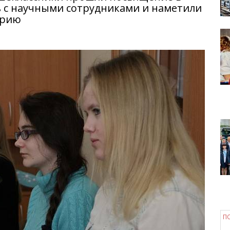
 с научными сотрудниками и наметили
орию
П