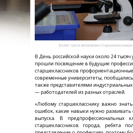
Более трети московских старшеклассников
В День российской науки около 24 тысяч
прошли посвящение в будущие профессио
старшеклассников профориентационные а
современные университеты, пообщались 
также представителями индустриальных
— работодателей из разных отраслей.
«Любому старшекласснику важно знать
ошибок, какие навыки нужно развивать 
выпуска. В предпрофессиональных к
старшеклассников города, ребята по
представление о профессиях, поэтому бо