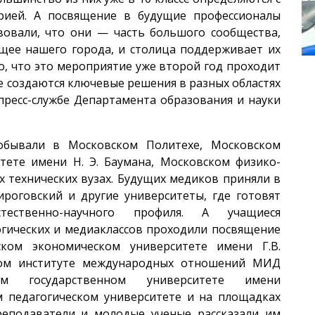
рией. А посвящение в будущие профессионалы
твовали, что они — часть большого сообщества,
щее нашего города, и столица поддерживает их
о, что это мероприятие уже второй год проходит
е создаются ключевые решения в разных областях
пресс-службе Департамента образования и науки
обывали в Московском Политехе, Московском
тете имени Н. Э. Баумана, Московском физико-
х технических вузах. Будущих медиков приняли в
ироговский и другие университеты, где готовят
тественно-научного профиля. А учащиеся
огических и медиаклассов проходили посвящение
ком экономическом университете имени Г.В.
ном институте международных отношений МИД
ом государственном университете имени
м педагогическом университете и на площадках
реподаватели и молодые ученые рассказали им