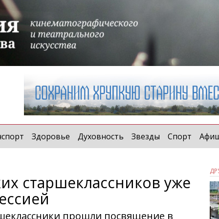
нспорт
Здоровье
Духовность
Звезды
Спорт
Афи
ДР
ких старшеклассников уже
ессией
ршеклассники прошли посвящение в