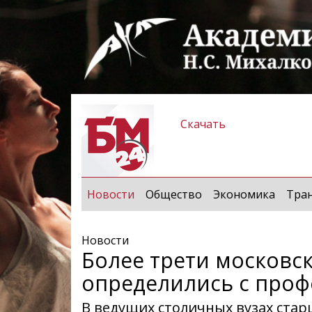
Скачать
(current)
Новости
Общество
Экономика
Тра
Новости
Более трети московс
определились с проф
В ведущих столичных вузах ста