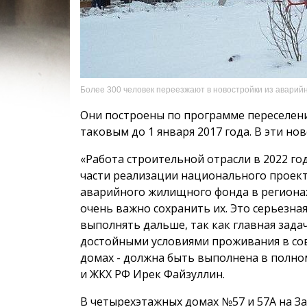
Более 300 человек переезжают в новостройки из аварийн
Они построены по программе переселени
таковым до 1 января 2017 года. В эти но
«Работа строительной отрасли в 2022 год
части реализации национального проекта
аварийного жилищного фонда в региона
очень важно сохранить их. Это серьезна
выполнять дальше, так как главная зада
достойными условиями проживания в со
домах - должна быть выполнена в полно
и ЖКХ РФ Ирек Файзуллин.
В четырехэтажных домах №57 и 57А на З