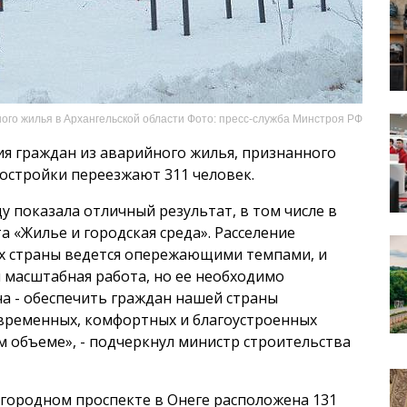
ого жилья в Архангельской области Фото: пресс-служба Минстроя РФ
я граждан из аварийного жилья, признанного
востройки переезжают 311 человек.
у показала отличный результат, в том числе в
 «Жилье и городская среда». Расселение
х страны ведется опережающими темпами, и
я масштабная работа, но ее необходимо
ча - обеспечить граждан нашей страны
временных, комфортных и благоустроенных
м объеме», - подчеркнул министр строительства
агородном проспекте в Онеге расположена 131