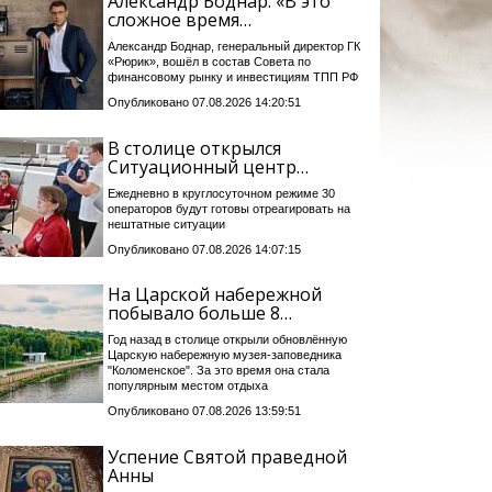
Александр Боднар: «В это
сложное время…
Александр Боднар, генеральный директор ГК
«Рюрик», вошёл в состав Совета по
финансовому рынку и инвестициям ТПП РФ
Опубликовано 07.08.2026 14:20:51
В столице открылся
Ситуационный центр…
Ежедневно в круглосуточном режиме 30
операторов будут готовы отреагировать на
нештатные ситуации
Опубликовано 07.08.2026 14:07:15
На Царской набережной
побывало больше 8…
Год назад в столице открыли обновлённую
Царскую набережную музея-заповедника
"Коломенское". За это время она стала
популярным местом отдыха
Опубликовано 07.08.2026 13:59:51
Успение Святой праведной
Анны