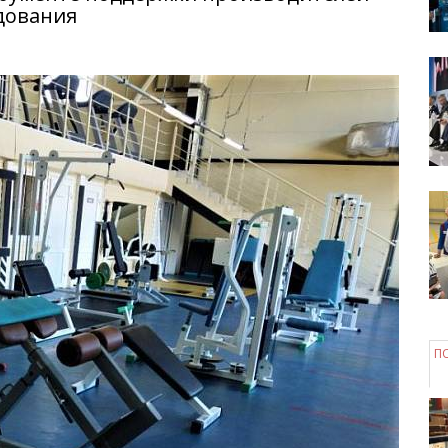
дования
П