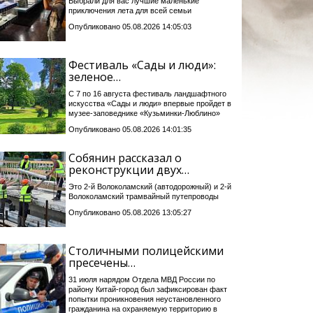
Выбрали для вас лучшие маленькие
приключения лета для всей семьи
Опубликовано 05.08.2026 14:05:03
Фестиваль «Сады и люди»:
зеленое…
С 7 по 16 августа фестиваль ландшафтного
искусства «Сады и люди» впервые пройдет в
музее-заповеднике «Кузьминки-Люблино»
Опубликовано 05.08.2026 14:01:35
Собянин рассказал о
реконструкции двух…
Это 2-й Волоколамский (автодорожный) и 2-й
Волоколамский трамвайный путепроводы
Опубликовано 05.08.2026 13:05:27
Столичными полицейскими
пресечены…
31 июля нарядом Отдела МВД России по
району Китай-город был зафиксирован факт
попытки проникновения неустановленного
гражданина на охраняемую территорию в