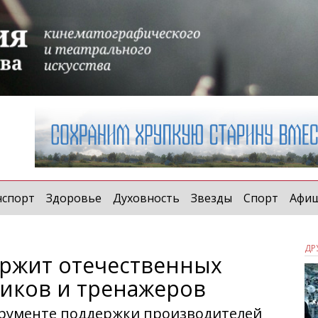
t)
нспорт
Здоровье
Духовность
Звезды
Спорт
Афи
ДР
ржит отечественных
иков и тренажеров
трументе поддержки производителей