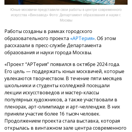
Юные москвичи представили свои работы в центре современного
искусства «Винзавод» Фото: Департамент образования и науки г.
Москвы
Работы созданы в рамках городского
образовательного проекта
«АРТерия»
. Об этом
рассказали в пресс-службе Департамента
образования и науки города Москвы.
«Проект “АРТерия” появился в октябре 2024 года.
Его цель — поддержать юных москвичей, которые
увлекаются творчеством. В течение пяти месяцев
школьники и студенты колледжей посещали
лекции искусствоведов и мастер-классы
популярных художников, а также участвовали в
пленэрах, арт-олимпиаде и арт-челлендже. В них
приняли участие более 16 тысяч человек.
Продолжением проекта стала выставка, которая
открылась в винтажном зале центра современного