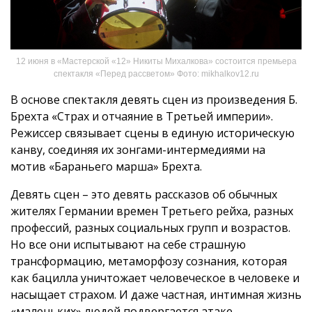
12 июня в «Мастерской «12» Никиты Михалкова» состоится премьера
спектакля «Перед рассветом» Фото: mikhalkov12.ru
В основе спектакля девять сцен из произведения Б.
Брехта «Страх и отчаяние в Третьей империи».
Режиссер связывает сцены в единую историческую
канву, соединяя их зонгами-интермедиями на
мотив «Бараньего марша» Брехта.
Девять сцен – это девять рассказов об обычных
жителях Германии времен Третьего рейха, разных
профессий, разных социальных групп и возрастов.
Но все они испытывают на себе страшную
трансформацию, метаморфозу сознания, которая
как бацилла уничтожает человеческое в человеке и
насыщает страхом. И даже частная, интимная жизнь
«маленьких» людей подвергается атаке