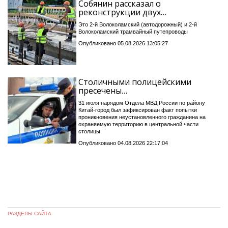
Собянин рассказал о
реконструкции двух…
Это 2-й Волоколамский (автодорожный) и 2-й
Волоколамский трамвайный путепроводы
Опубликовано 05.08.2026 13:05:27
Столичными полицейскими
пресечены…
31 июля нарядом Отдела МВД России по району
Китай-город был зафиксирован факт попытки
проникновения неустановленного гражданина на
охраняемую территорию в центральной части
столицы
Опубликовано 04.08.2026 22:17:04
РАЗДЕЛЫ САЙТА