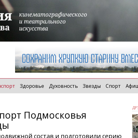
(current)
нспорт
Здоровье
Духовность
Звезды
Спорт
Афи
ДР
порт Подмосковья
ды
подвижной состав и подготовили серию