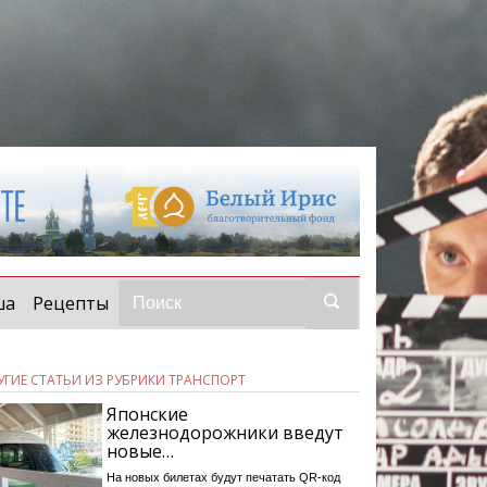
ша
Рецепты
УГИЕ СТАТЬИ ИЗ РУБРИКИ ТРАНСПОРТ
Японские
железнодорожники введут
новые…
На новых билетах будут печатать QR-код