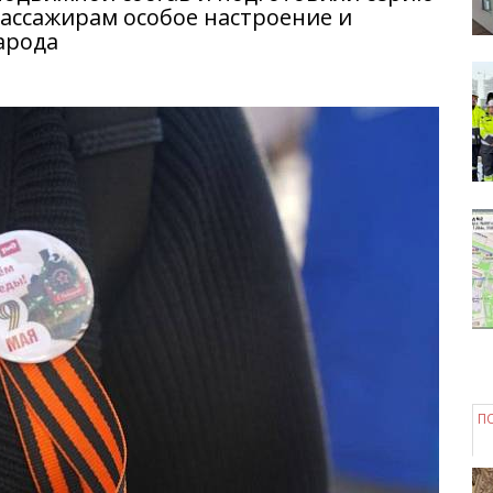
ассажирам особое настроение и
арода
П