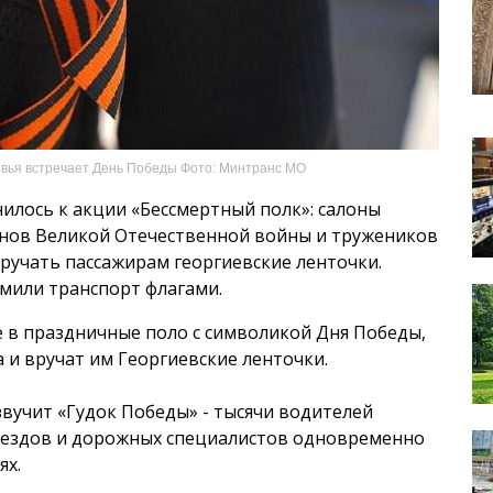
вья встречает День Победы Фото: Минтранс МО
лось к акции «Бессмертный полк»: салоны
нов Великой Отечественной войны и тружеников
вручать пассажирам георгиевские ленточки.
мили транспорт флагами.
е в праздничные поло с символикой Дня Победы,
а и вручат им Георгиевские ленточки.
звучит «Гудок Победы» - тысячи водителей
поездов и дорожных специалистов одновременно
ях.