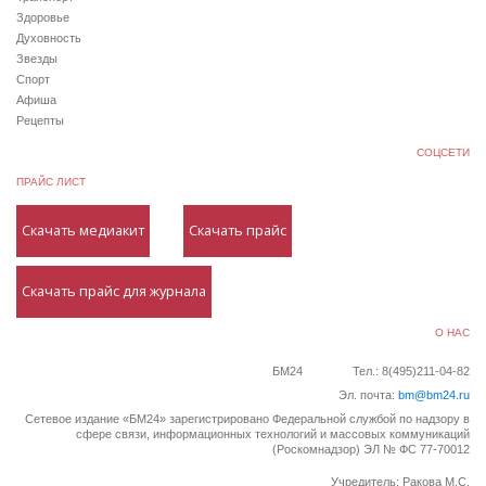
Здоровье
Духовность
Звезды
Спорт
Афиша
Рецепты
СОЦСЕТИ
ПРАЙС ЛИСТ
Скачать медиакит
Скачать прайс
Скачать прайс для журнала
О НАС
БМ24
Тел.: 8(495)211-04-82
Эл. почта:
bm@bm24.ru
Сетевое издание «БМ24» зарегистрировано Федеральной службой по надзору в
сфере связи, информационных технологий и массовых коммуникаций
(Роскомнадзор) ЭЛ № ФС 77-70012
Учредитель: Ракова М.С.