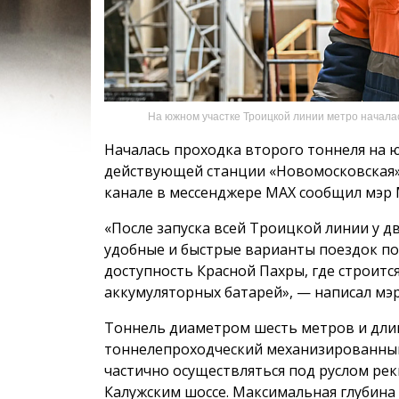
На южном участке Троицкой линии метро началас
Началась проходка второго тоннеля на 
действующей станции «Новомосковская» 
канале в мессенджере МАХ сообщил мэр 
«После запуска всей Троицкой линии у д
удобные и быстрые варианты поездок по 
доступность Красной Пахры, где строитс
аккумуляторных батарей», — написал мэ
Тоннель диаметром шесть метров и дли
тоннелепроходческий механизированный
частично осуществляться под руслом ре
Калужским шоссе. Максимальная глубина 