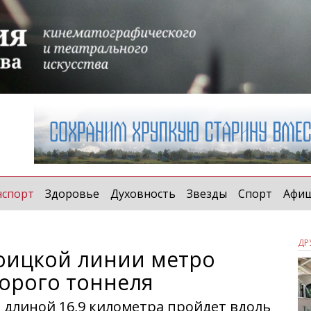
(current)
нспорт
Здоровье
Духовность
Звезды
Спорт
Афи
ДР
оицкой линии метро
торого тоннеля
длиной 16,9 километра пройдет вдоль