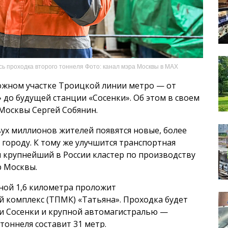
ь проходка второго тоннеля Фото: канал мэра Москвы в MAX
южном участке Троицкой линии метро — от
до будущей станции «Сосенки». Об этом в своем
Москвы Сергей Собянин.
вух миллионов жителей появятся новые, более
городу. К тому же улучшится транспортная
я крупнейший в России кластер по производству
р Москвы.
ной 1,6 километра проложит
 комплекс (ТПМК) «Татьяна». Проходка будет
ки Сосенки и крупной автомагистралью —
тоннеля составит 31 метр.