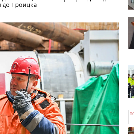
и до Троицка
П