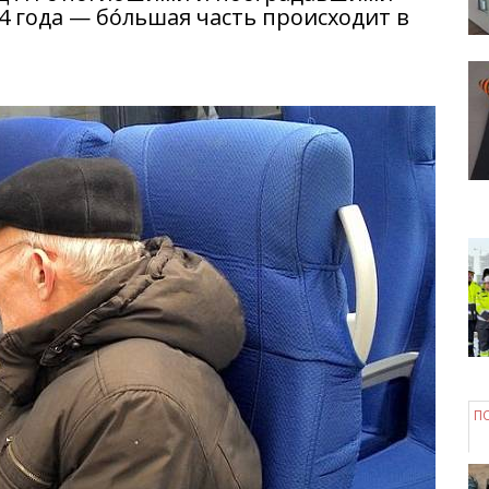
4 года — бóльшая часть происходит в
П