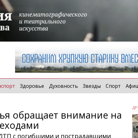
(current)
нспорт
Здоровье
Духовность
Звезды
Спорт
Афи
ДР
ья обращает внимание на
еходами
 ДТП с погибшими и пострадавшими