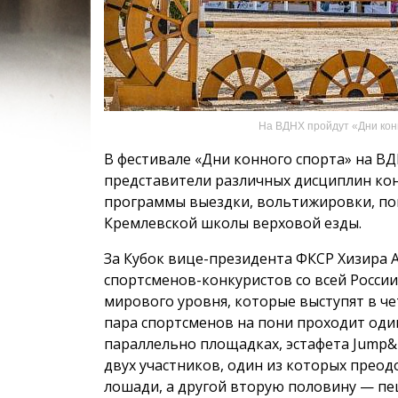
На ВДНХ пройдут «Дни кон
В фестивале «Дни конного спорта» на В
представители различных дисциплин кон
программы выездки, вольтижировки, пон
Кремлевской школы верховой езды.
За Кубок вице-президента ФКСР Хизира Ат
спортсменов-конкуристов со всей России
мирового уровня, которые выступят в че
пара спортсменов на пони проходит од
параллельно площадках, эстафета Jump&
двух участников, один из которых прео
лошади, а другой вторую половину — пе