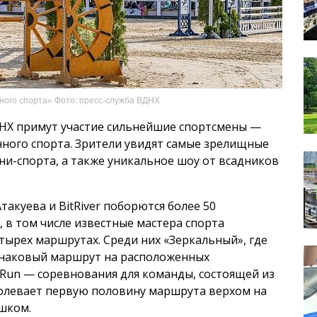
ного спорта» Фото: пресс-служба ВДНХ
ДНХ примут участие сильнейшие спортсмены —
ного спорта. Зрители увидят самые зрелищные
и-спорта, а также уникальное шоу от всадников
акуева и BitRiver поборются более 50
, в том числе известные мастера спорта
тырех маршрутах. Среди них «Зеркальный», где
инаковый маршрут на расположенных
Run — соревнования для команды, состоящей из
долевает первую половину маршрута верхом на
шком.