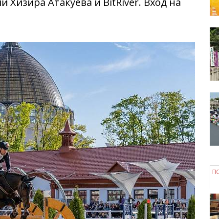
 Хизира Атакуева и BitRiver. Вход на
П