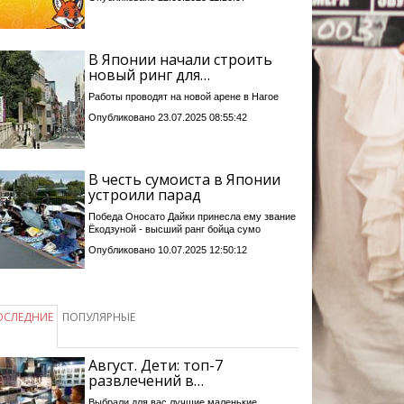
В Японии начали строить
новый ринг для…
Работы проводят на новой арене в Нагое
Опубликовано 23.07.2025 08:55:42
В честь сумоиста в Японии
устроили парад
Победа Оносато Дайки принесла ему звание
Ёкодзуной - высший ранг бойца сумо
Опубликовано 10.07.2025 12:50:12
ОСЛЕДНИЕ
ПОПУЛЯРНЫЕ
Август. Дети: топ-7
развлечений в…
Выбрали для вас лучшие маленькие