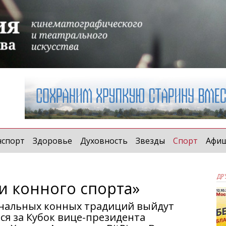
(curren
нспорт
Здоровье
Духовность
Звезды
Спорт
Афи
ДР
и конного спорта»
ональных конных традиций выйдут
ся за Кубок вице-президента