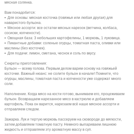
мясная солянка.
Вам понадобится:
• Для основы: мясная косточка (говяжья или любая другая) для
наваристого бульона.
• Мясное ассорти: все остатки мясных нарезок (ветчина, колбаса,
сосиски, копчености).
• Овощная база: 3 небольших картофелины, 1 морковь, 1 луковица.
• Пикантные добавки: соленые огурцы, томатная паста, оливки или
маслины (без косточек).
• Для подачи: лимон, сметана, чеснок и соль по вкусу.
Секреты приготовления:
Бульон — всему голова. Первым делом варим основу на говяжьей
косточке. Важный нюанс: не солите бульон в начале! Помните, что
огурцы, маслины, томатная паста и копчености уже содержат много
соли.
Наполнение. Когда мясо на кости готово, вынимаем его, процеживаем
бульон. Возвращаем нарезанное мясо в кастрюлю и добавляем
картофель. Пока он варится, нарезаем всё наше мясное ассорти и
отправляем следом.
Зажарка. Лук и тертую морковь пассеруем на сковороде до мягкости,
затем добавляем томатную пасту. Немного выпариваем лишнюю
жидкость и отправляем эту ароматную массу в суп.