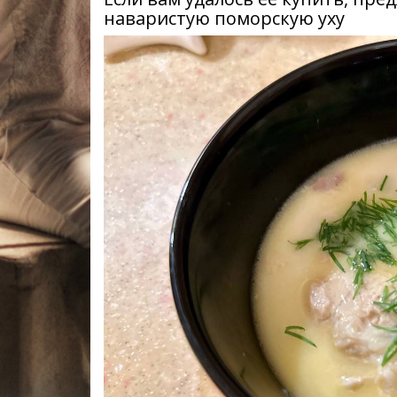
наваристую поморскую уху