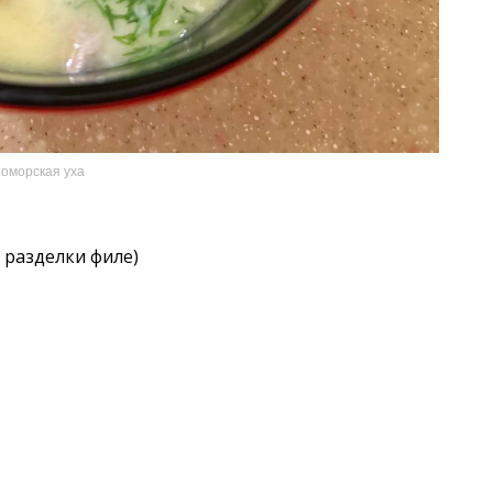
оморская уха
е разделки филе)