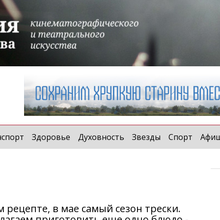
нспорт
Здоровье
Духовность
Звезды
Спорт
Афи
 рецепте, в мае самый сезон трески.
длагаем приготовить еще одно блюдо -