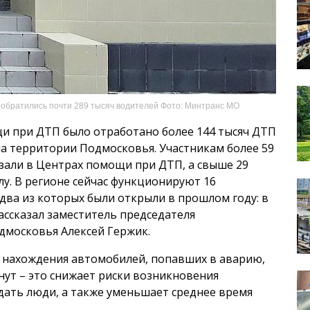
 обратились почти 289 тысяч водителей Фото: Минтранс МО
щи при ДТП было отработано более 144 тысяч ДТП
а территории Подмосковья. Участникам более 59
зали в Центрах помощи при ДТП, а свыше 29
у. В регионе сейчас функционируют 16
ва из которых были открыли в прошлом году: в
ассказал заместитель председателя
дмосковья Алексей Гержик.
 нахождения автомобилей, попавших в аварию,
инут – это снижает риски возникновения
дать люди, а также уменьшает среднее время