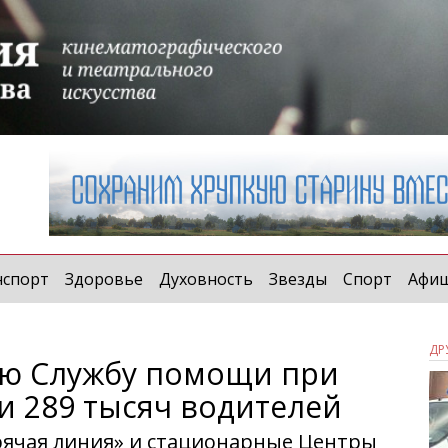
нспорт
Здоровье
Духовность
Звезды
Спорт
Афи
ДР
ую Службу помощи при
и 289 тысяч водителей
орячая линия» и стационарные Центры