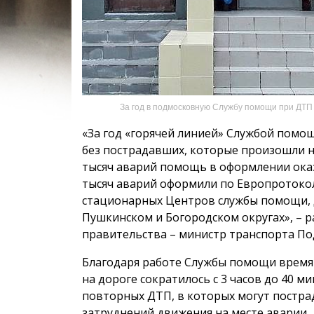
За год в подмосковную Службу помощи при ДТП
«За год «горячей линией» Службой помо
без пострадавших, которые произошли н
тысяч аварий помощь в оформлении ока
тысяч аварий оформили по Европротокол
стационарных Центров службы помощи, д
Пушкинском и Богородском округах», – р
правительства – министр транспорта По
Благодаря работе Службы помощи время
на дороге сократилось с 3 часов до 40 м
повторных ДТП, в которых могут постра
затруднений движения на месте аварии.