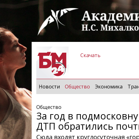
Скачать
(current)
Новости
Общество
Экономика
Тра
Общество
За год в подмосковн
ДТП обратились почт
Сюда входят круглосуточная «г