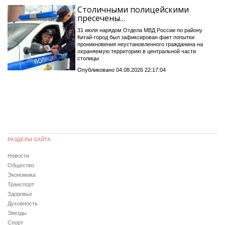
Столичными полицейскими
пресечены…
31 июля нарядом Отдела МВД России по району
Китай-город был зафиксирован факт попытки
проникновения неустановленного гражданина на
охраняемую территорию в центральной части
столицы
Опубликовано 04.08.2026 22:17:04
РАЗДЕЛЫ САЙТА
Новости
Общество
Экономика
Транспорт
Здоровье
Духовность
Звезды
Спорт