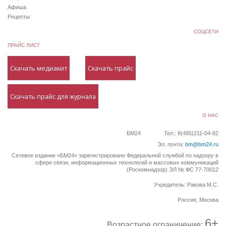
Афиша
Рецепты
СОЦСЕТИ
ПРАЙС ЛИСТ
Скачать медиакит
Скачать прайс
Скачать прайс для журнала
О НАС
БМ24
Тел.: 8(495)211-04-82
Эл. почта:
bm@bm24.ru
Сетевое издание «БМ24» зарегистрировано Федеральной службой по надзору в
сфере связи, информационных технологий и массовых коммуникаций
(Роскомнадзор) ЭЛ № ФС 77-70012
Учредитель: Ракова М.С.
Россия, Москва
6+
Возрастное ограничение: