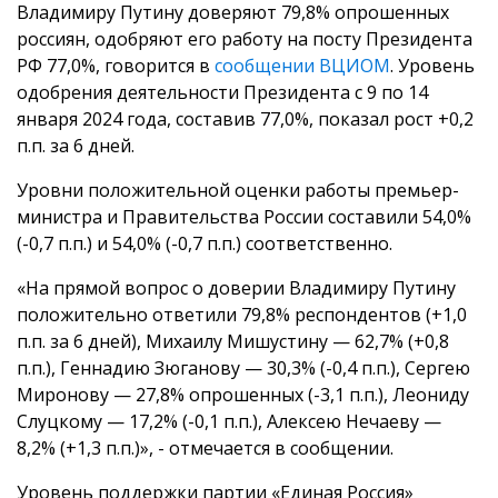
Владимиру Путину доверяют 79,8% опрошенных
россиян, одобряют его работу на посту Президента
РФ 77,0%, говорится в
сообщении ВЦИОМ
. Уровень
одобрения деятельности Президента с 9 по 14
января 2024 года, составив 77,0%, показал рост +0,2
п.п. за 6 дней.
Уровни положительной оценки работы премьер-
министра и Правительства России составили 54,0%
(-0,7 п.п.) и 54,0% (-0,7 п.п.) соответственно.
«На прямой вопрос о доверии Владимиру Путину
положительно ответили 79,8% респондентов (+1,0
п.п. за 6 дней), Михаилу Мишустину — 62,7% (+0,8
п.п.), Геннадию Зюганову — 30,3% (-0,4 п.п.), Сергею
Миронову — 27,8% опрошенных (-3,1 п.п.), Леониду
Слуцкому — 17,2% (-0,1 п.п.), Алексею Нечаеву —
8,2% (+1,3 п.п.)», - отмечается в сообщении.
Уровень поддержки партии «Единая Россия»