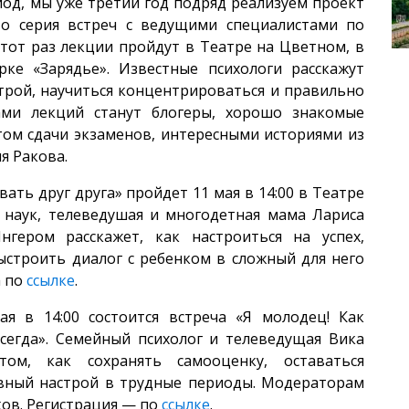
иод, мы уже третий год подряд реализуем проект
то серия встреч с ведущими специалистами по
этот раз лекции пройдут в Театре на Цветном, в
ке «Зарядье». Известные психологи расскажут
трой, научиться концентрироваться и правильно
ами лекций станут блогеры, хорошо знакомые
том сдачи экзаменов, интересными историями из
я Ракова.
вать друг друга» пройдет 11 мая в 14:00 в Театре
 наук, телеведушая и многодетная мама Лариса
гером расскажет, как настроиться на успех,
ыстроить диалог с ребенком в сложный для него
а по
ссылке
.
я в 14:00 состоится встреча «Я молодец! Как
всегда». Семейный психолог и телеведущая Вика
ом, как сохранять самооценку, оставаться
вный настрой в трудные периоды. Модераторам
ков. Регистрация — по
ссылке
.