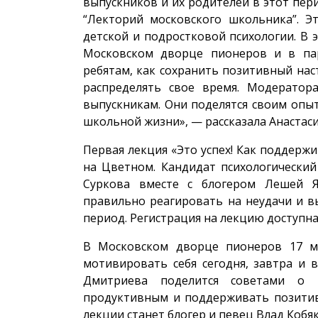
выпускников и их родителей в этот пер
“Лекторий московского школьника”. Э
детской и подростковой психологии. В 
Московском дворце пионеров и в пар
ребятам, как сохранить позитивный нас
распределять свое время. Модератор
выпускникам. Они поделятся своим опы
школьной жизни», — рассказала Анастаси
Первая лекция «Это успех! Как поддержи
на Цветном. Кандидат психологический
Суркова вместе с блогером Лешей Ян
правильно реагировать на неудачи и в
период. Регистрация на лекцию доступн
В Московском дворце пионеров 17 ма
мотивировать себя сегодня, завтра и 
Дмитриева поделится советами о т
продуктивным и поддерживать позити
лекции станет блогер и певец Влад Кобя