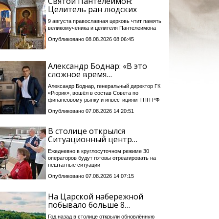
Святой Пантелеимон:
Целитель ран людских
9 августа православная церковь чтит память
великомученика и целителя Пантелеимона
Опубликовано 08.08.2026 08:06:45
Александр Боднар: «В это
сложное время…
Александр Боднар, генеральный директор ГК
«Рюрик», вошёл в состав Совета по
финансовому рынку и инвестициям ТПП РФ
Опубликовано 07.08.2026 14:20:51
В столице открылся
Ситуационный центр…
Ежедневно в круглосуточном режиме 30
операторов будут готовы отреагировать на
нештатные ситуации
Опубликовано 07.08.2026 14:07:15
На Царской набережной
побывало больше 8…
Год назад в столице открыли обновлённую