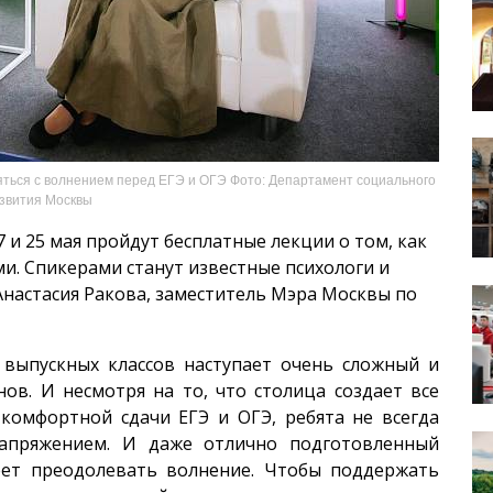
яться с волнением перед ЕГЭ и ОГЭ Фото: Департамент социального
звития Москвы
 и 25 мая пройдут бесплатные лекции о том, как
и. Спикерами станут известные психологи и
Анастасия Ракова, заместитель Мэра Москвы по
 выпускных классов наступает очень сложный и
ов. И несмотря на то, что столица создает все
 комфортной сдачи ЕГЭ и ОГЭ, ребята не всегда
апряжением. И даже отлично подготовленный
меет преодолевать волнение. Чтобы поддержать