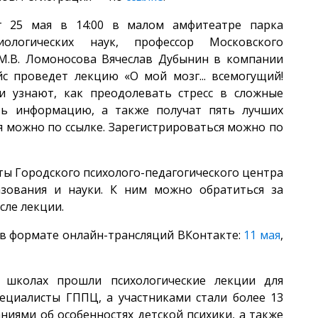
т 25 мая в 14:00 в малом амфитеатре парка
иологических наук, профессор Московского
 М.В. Ломоносова Вячеслав Дубынин в компании
с проведет лекцию «О мой мозг... всемогущий!
и узнают, как преодолевать стресс в сложные
ть информацию, а также получат пять лучших
я можно по ссылке. Зарегистрироваться можно по
сты Городского психолого-педагогического центра
азования и науки. К ним можно обратиться за
сле лекции.
 в формате онлайн-трансляций ВКонтакте:
11 мая
,
х школах прошли психологические лекции для
ециалисты ГППЦ, а участниками стали более 13
ниями об особенностях детской психики, а также