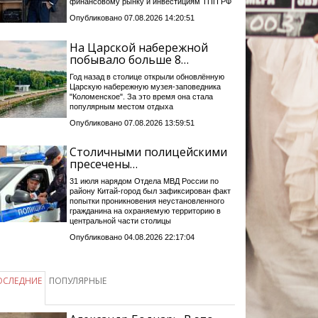
финансовому рынку и инвестициям ТПП РФ
Опубликовано 07.08.2026 14:20:51
На Царской набережной
побывало больше 8…
Год назад в столице открыли обновлённую
Царскую набережную музея-заповедника
"Коломенское". За это время она стала
популярным местом отдыха
Опубликовано 07.08.2026 13:59:51
Столичными полицейскими
пресечены…
31 июля нарядом Отдела МВД России по
району Китай-город был зафиксирован факт
попытки проникновения неустановленного
гражданина на охраняемую территорию в
центральной части столицы
Опубликовано 04.08.2026 22:17:04
ОСЛЕДНИЕ
ПОПУЛЯРНЫЕ