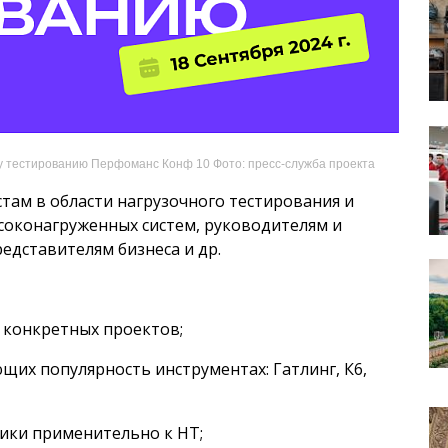
у тестированию Перфоманс Конф 10 Фото: пресс-служба проекта
там в области нагрузочного тестирования и
соконагруженных систем, руководителям и
едставителям бизнеса и др.
х конкретных проектов;
щих популярность инструментах: Гатлинг, К6,
тики применительно к НТ;