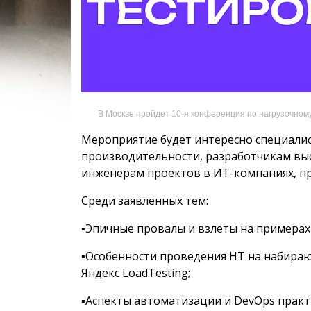
В Москве пройдет 10-я конференция по нагрузочном
Мероприятие будет интересно специалис
производительности, разработчикам вы
инженерам проектов в ИТ-компаниях, пр
Среди заявленных тем:
▪️Эпичные провалы и взлеты на примера
▪️Особенности проведения НТ на набираю
Яндекс LoadTesting;
▪️Аспекты автоматизации и DevOps прак