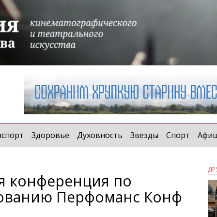
нспорт
Здоровье
Духовность
Звезды
Спорт
Афи
ДР
-я конференция по
рованию Перфоманс Конф