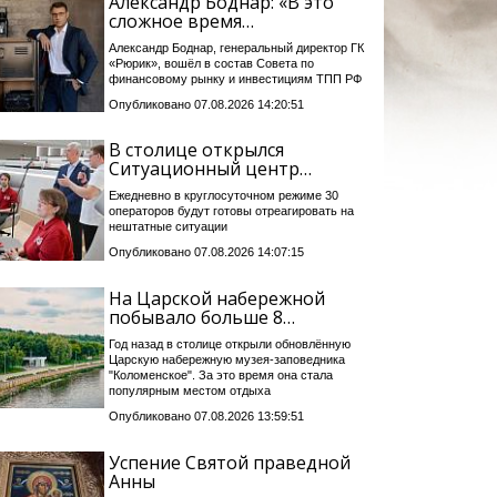
Александр Боднар: «В это
сложное время…
Александр Боднар, генеральный директор ГК
«Рюрик», вошёл в состав Совета по
финансовому рынку и инвестициям ТПП РФ
Опубликовано 07.08.2026 14:20:51
В столице открылся
Ситуационный центр…
Ежедневно в круглосуточном режиме 30
операторов будут готовы отреагировать на
нештатные ситуации
Опубликовано 07.08.2026 14:07:15
На Царской набережной
побывало больше 8…
Год назад в столице открыли обновлённую
Царскую набережную музея-заповедника
"Коломенское". За это время она стала
популярным местом отдыха
Опубликовано 07.08.2026 13:59:51
Успение Святой праведной
Анны