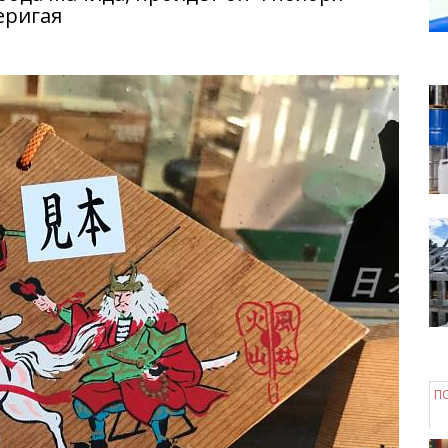
еригая
П