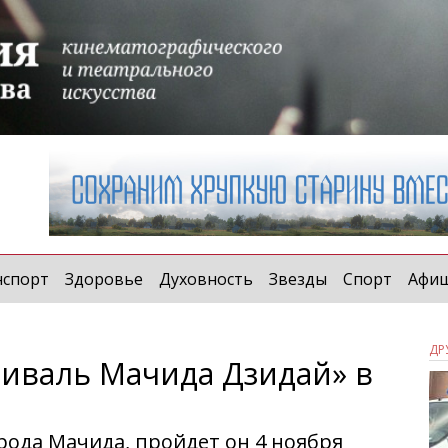
нспорт
Здоровье
Духовность
Звезды
Спорт
Афи
ДР
тиваль Мачида Дзидай» в
рода Мачида, пройдет он 4 ноября