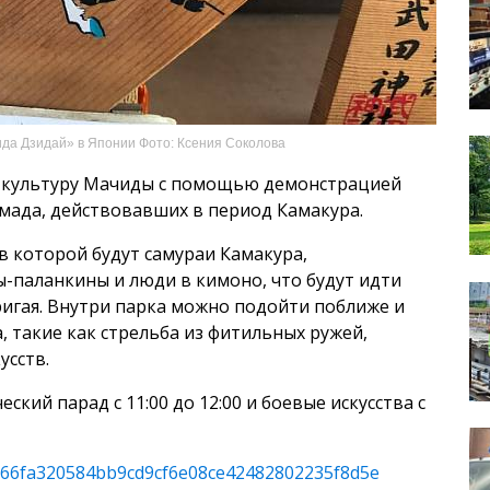
да Дзидай» в Японии Фото: Ксения Соколова
 культуру Мачиды с помощью демонстрацией
ямада, действовавших в период Камакура.
 в которой будут самураи Камакура,
-паланкины и люди в кимоно, что будут идти
игая. Внутри парка можно подойти поближе и
 такие как стрельба из фитильных ружей,
усств.
кий парад с 11:00 до 12:00 и боевые искусства с
les/66fa320584bb9cd9cf6e08ce42482802235f8d5e