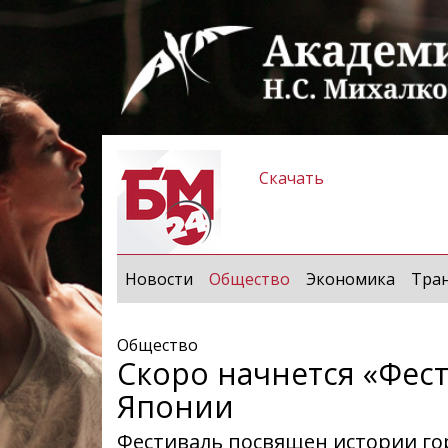
Скачать
(current)
Новости
Общество
Экономика
Тра
Общество
Скоро начнется «Фес
Японии
Фестиваль посвящен истории го