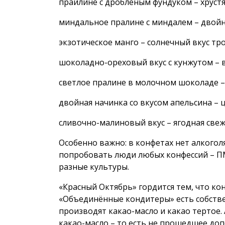
прайлине с дробленым фундуком – хруст
миндальное пралине с миндалем – двойн
экзотическое манго – солнечный вкус тр
шоколадно-ореховый вкус с кунжутом – 
светлое пралине в молочном шоколаде –
двойная начинка со вкусом апельсина – 
сливочно-малиновый вкус – ягодная свеж
Особенно важно: в конфетах нет алкоголя
попробовать люди любых конфессий – 
разные культуры.
«Красный Октябрь» гордится тем, что кон
«Объединённые кондитеры» есть собстве
производят какао-масло и какао тертое
какао-масло – то есть не прошедшее до