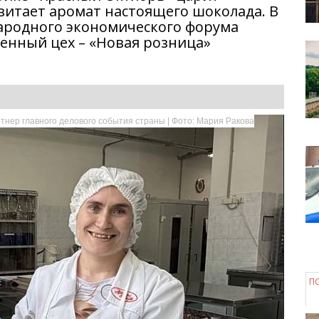
 витает аромат настоящего шоколада. В
ародного экономического форума
енный цех – «Новая розница»
тнер главного делового события страны | Фото: Мария Ракова
П