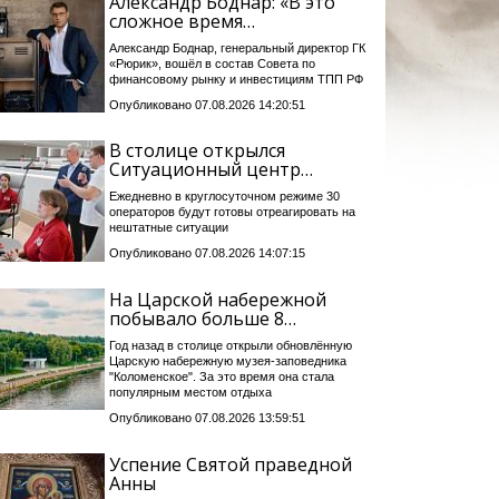
Александр Боднар: «В это
сложное время…
Александр Боднар, генеральный директор ГК
«Рюрик», вошёл в состав Совета по
финансовому рынку и инвестициям ТПП РФ
Опубликовано 07.08.2026 14:20:51
В столице открылся
Ситуационный центр…
Ежедневно в круглосуточном режиме 30
операторов будут готовы отреагировать на
нештатные ситуации
Опубликовано 07.08.2026 14:07:15
На Царской набережной
побывало больше 8…
Год назад в столице открыли обновлённую
Царскую набережную музея-заповедника
"Коломенское". За это время она стала
популярным местом отдыха
Опубликовано 07.08.2026 13:59:51
Успение Святой праведной
Анны