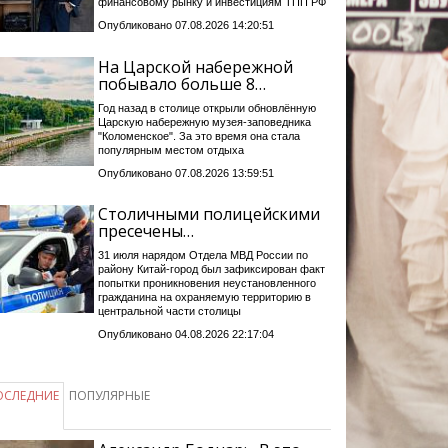
финансовому рынку и инвестициям ТПП РФ
Опубликовано 07.08.2026 14:20:51
На Царской набережной
побывало больше 8…
Год назад в столице открыли обновлённую
Царскую набережную музея-заповедника
"Коломенское". За это время она стала
популярным местом отдыха
Опубликовано 07.08.2026 13:59:51
Столичными полицейскими
пресечены…
31 июля нарядом Отдела МВД России по
району Китай-город был зафиксирован факт
попытки проникновения неустановленного
гражданина на охраняемую территорию в
центральной части столицы
Опубликовано 04.08.2026 22:17:04
ОСЛЕДНИЕ
ПОПУЛЯРНЫЕ