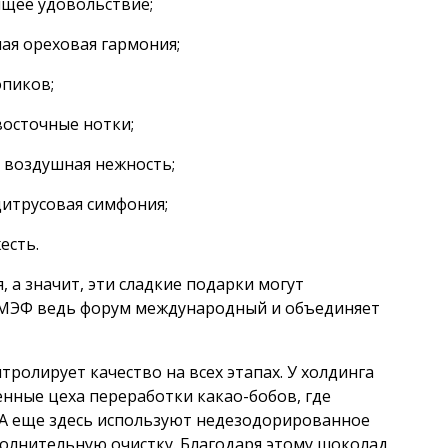
ящее удовольствие;
ая ореховая гармония;
опиков;
восточные нотки;
 воздушная нежность;
цитрусовая симфония;
есть.
, а значит, эти сладкие подарки могут
ПМЭФ ведь форум международный и объединяет
тролирует качество на всех этапах. У холдинга
нные цеха переработки какао-бобов, где
. А еще здесь используют недезодорированное
полнительную очистку. Благодаря этому шоколад