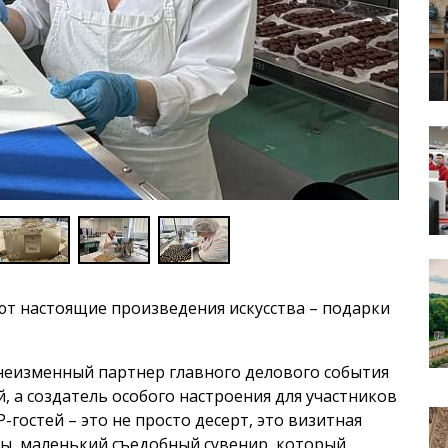
т настоящие произведения искусства – подарки
 неизменный партнер главного делового события
, а создатель особого настроения для участников
-гостей – это не просто десерт, это визитная
ы, маленький съедобный сувенир, который