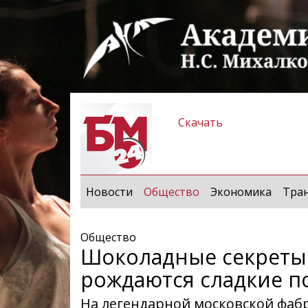
Скачать
(current)
Новости
Общество
Экономика
Тра
Общество
Шоколадные секреты 
рождаются сладкие п
На легендарной московской фаб