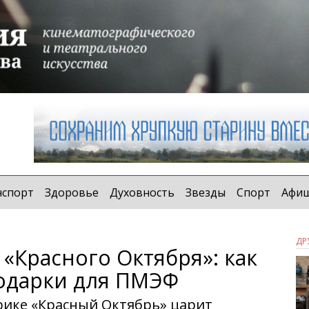
нспорт
Здоровье
Духовность
Звезды
Спорт
Афи
ДР
«Красного Октября»: как
одарки для ПМЭФ
рике «Красный Октябрь» царит