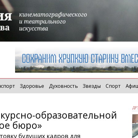
нспорт
Здоровье
Духовность
Звезды
Спорт
Афи
ДР
курсно-образовательной
ое бюро»
товку будущих кадров для