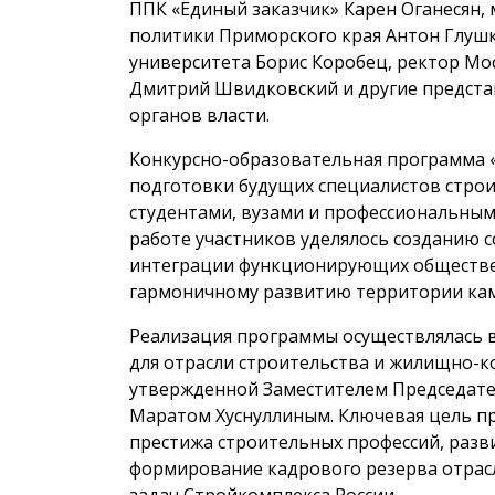
ППК «Единый заказчик» Карен Оганесян,
политики Приморского края Антон Глуш
университета Борис Коробец, ректор Мо
Дмитрий Швидковский и другие предста
органов власти.
Конкурсно-образовательная программа 
подготовки будущих специалистов стро
студентами, вузами и профессиональным
работе участников уделялось созданию 
интеграции функционирующих обществен
гармоничному развитию территории камп
Реализация программы осуществлялась в
для отрасли строительства и жилищно-ко
утвержденной Заместителем Председате
Маратом Хуснуллиным. Ключевая цель 
престижа строительных профессий, разв
формирование кадрового резерва отрас
задач Стройкомплекса России.