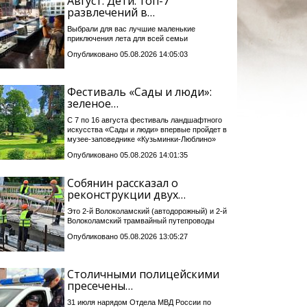
Август. Дети: топ-7
развлечений в…
Выбрали для вас лучшие маленькие
приключения лета для всей семьи
Опубликовано 05.08.2026 14:05:03
Фестиваль «Сады и люди»:
зеленое…
С 7 по 16 августа фестиваль ландшафтного
искусства «Сады и люди» впервые пройдет в
музее-заповеднике «Кузьминки-Люблино»
Опубликовано 05.08.2026 14:01:35
Собянин рассказал о
реконструкции двух…
Это 2-й Волоколамский (автодорожный) и 2-й
Волоколамский трамвайный путепроводы
Опубликовано 05.08.2026 13:05:27
Столичными полицейскими
пресечены…
31 июля нарядом Отдела МВД России по