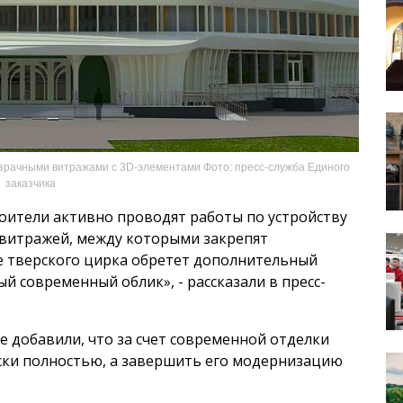
озрачными витражами с 3D-элементами Фото: пресс-служба Единого
заказчика
роители активно проводят работы по устройству
ж витражей, между которыми закрепят
е тверского цирка обретет дополнительный
 современный облик», - рассказали в пресс-
же добавили, что за счет современной отделки
ски полностью, а завершить его модернизацию