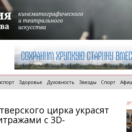
нспорт
Здоровье
Духовность
Звезды
Спорт
Афи
ДР
тверского цирка украсят
тражами с 3D-