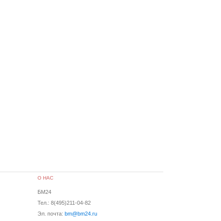
О НАС
БМ24
Тел.: 8(495)211-04-82
Эл. почта:
bm@bm24.ru