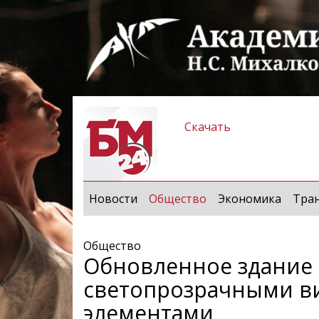
Скачать
(current)
Новости
Общество
Экономика
Тра
Общество
Обновленное здание 
светопрозрачными ви
элементами