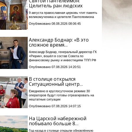
Святой Пантелеимон:
Целитель ран людских
9 августа православная церковь чтит память
великомученика и целителя Пантелеимона
Опубликовано 08.08.2026 08:06:45
Александр Боднар: «В это
сложное время…
Александр Боднар, генеральный директор ГК
«Рюрик», вошёл в состав Совета по
финансовому рынку и инвестициям ТПП РФ
Опубликовано 07.08.2026 14:20:51
В столице открылся
Ситуационный центр…
Ежедневно в круглосуточном режиме 30
операторов будут готовы отреагировать на
нештатные ситуации
Опубликовано 07.08.2026 14:07:15
На Царской набережной
побывало больше 8…
Год назад в столице открыли обновлённую