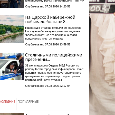
финансовому рынку и инвестициям ТПП РФ
Опубликовано 07.08.2026 14:20:51
На Царской набережной
побывало больше 8…
Год назад в столице открыли обновлённую
Царскую набережную музея-заповедника
"Коломенское". За это время она стала
популярным местом отдыха
Опубликовано 07.08.2026 13:59:51
Столичными полицейскими
пресечены…
31 июля нарядом Отдела МВД России по
району Китай-город был зафиксирован факт
попытки проникновения неустановленного
гражданина на охраняемую территорию в
центральной части столицы
Опубликовано 04.08.2026 22:17:04
ОСЛЕДНИЕ
ПОПУЛЯРНЫЕ