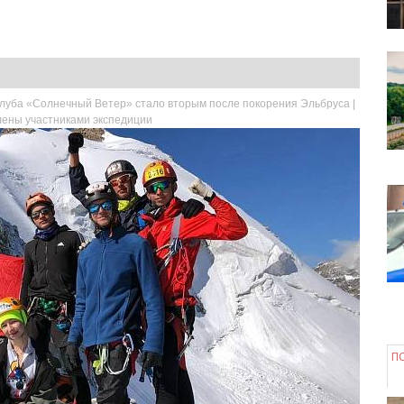
клуба «Солнечный Ветер» стало вторым после покорения Эльбруса |
лены участниками экспедиции
П