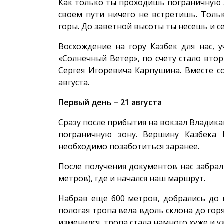
Как только ты проходишь пограничную з
своем пути ничего не встретишь. Тольк
горы. До заветной высоты ты несешь и се
Восхождение на гору Казбек для нас, 
«Солнечный Ветер», по счету стало вто
Сергея Игоревича Карпушина. Вместе со
августа.
Первый день – 21 августа
Сразу после прибытия на вокзал Владика
пограничную зону. Вершину Казбека 
необходимо позаботиться заранее.
После получения документов нас забрал
метров), где и начался наш маршрут.
Набрав еще 600 метров, добрались до 
пологая тропа вела вдоль склона до горя
изменился, тропа стала намного хуже и у