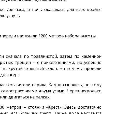
етыре часа, а ночь оказалась для всех крайне
ло уснуть.
к впереди нас ждали 1200 метров набора высоты.
ли сначала по травянистой, затем по каменной
крытых трещин – с приключениями, но успешно
чень крутой скальный склон. На нем мы провели
до лагеря.
частков висели перила. Камни сыпались, поэтому
с самостраховками двумя усами. Через несколько
или двигаться на палках.
00 метров – стоянки «Крест». Здесь достаточно
енно для больших групп. Также вода находится