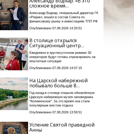
Александр Боднар: «В это
сложное время…
Александр Боднар, генеральный директор ГК
«Рюрик», вошёл в состав Совета по
финансовому рынку и инвестициям ТПП РФ
Опубликовано 07.08.2026 14:20:51
В столице открылся
Ситуационный центр…
Ежедневно в круглосуточном режиме 30
операторов будут готовы отреагировать на
нештатные ситуации
Опубликовано 07.08.2026 14:07:15
На Царской набережной
побывало больше 8…
Год назад в столице открыли обновлённую
Царскую набережную музея-заповедника
"Коломенское". За это время она стала
популярным местом отдыха
Опубликовано 07.08.2026 13:59:51
Успение Святой праведной
Анны