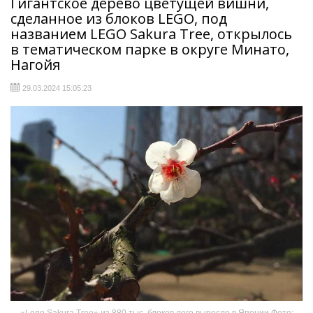
Гигантское дерево цветущей вишни,
сделанное из блоков LEGO, под
названием LEGO Sakura Tree, открылось
в тематическом парке в округе Минато,
Нагойя
29.03.2024 15:05:23
«Lego Sakura Tree» из 880 тыс. блоков лего выросло в Японии Фото: