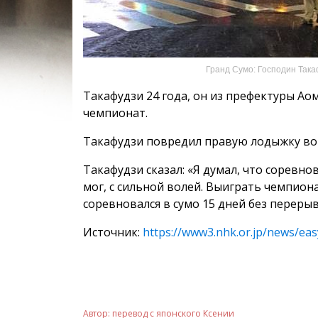
Гранд Сумо: Господин Така
Такафудзи 24 года, он из префектуры Аом
чемпионат.
Такафудзи повредил правую лодыжку во 
Такафудзи сказал: «Я думал, что соревнов
мог, с сильной волей. Выиграть чемпион
соревновался в сумо 15 дней без перерыв
Источник:
https://www3.nhk.or.jp/news/e
Автор:
перевод с японского Ксении