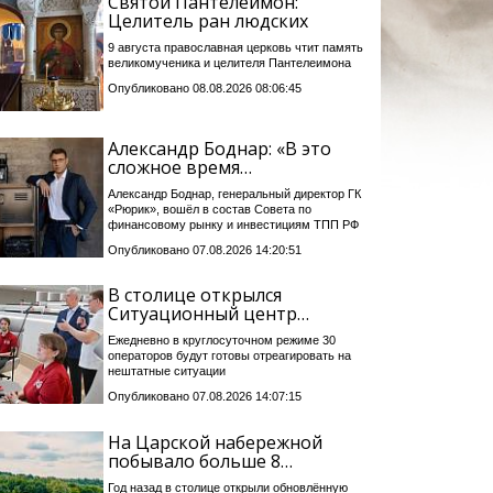
Святой Пантелеимон:
Целитель ран людских
9 августа православная церковь чтит память
великомученика и целителя Пантелеимона
Опубликовано 08.08.2026 08:06:45
Александр Боднар: «В это
сложное время…
Александр Боднар, генеральный директор ГК
«Рюрик», вошёл в состав Совета по
финансовому рынку и инвестициям ТПП РФ
Опубликовано 07.08.2026 14:20:51
В столице открылся
Ситуационный центр…
Ежедневно в круглосуточном режиме 30
операторов будут готовы отреагировать на
нештатные ситуации
Опубликовано 07.08.2026 14:07:15
На Царской набережной
побывало больше 8…
Год назад в столице открыли обновлённую