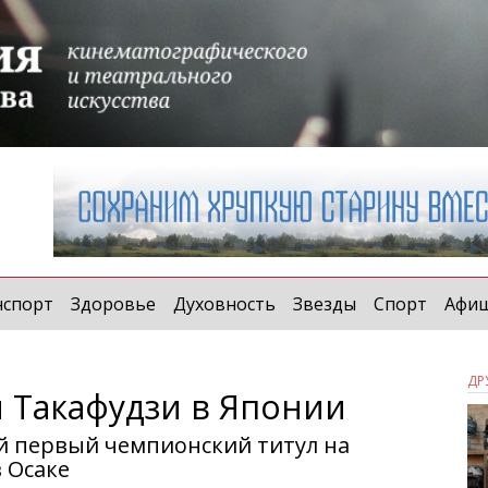
нспорт
Здоровье
Духовность
Звезды
Спорт
Афи
ДР
н Такафудзи в Японии
ой первый чемпионский титул на
 Осаке