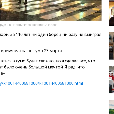
фудзи в Японии Фото: Ксения Соколова
ори. За 110 лет ни один борец ни разу не выиграл
время матча по сумо 23 марта.
аться в сумо будет сложно, но я сделал все, что
ат было очень большой мечтой. Я рад, что
а».
asy/k10014400681000/k10014400681000.html