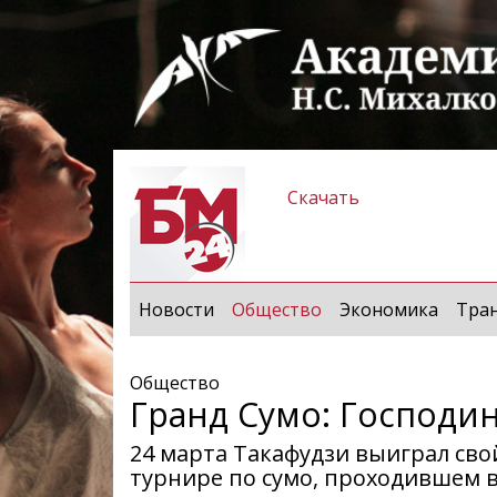
Скачать
(current)
Новости
Общество
Экономика
Тра
Общество
Гранд Сумо: Господи
24 марта Такафудзи выиграл св
турнире по сумо, проходившем в