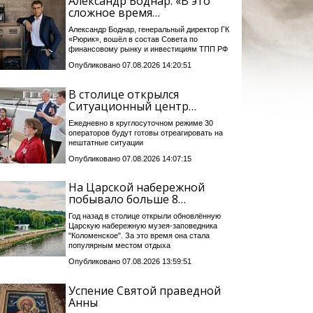
Александр Боднар: «В это
сложное время…
Александр Боднар, генеральный директор ГК
«Рюрик», вошёл в состав Совета по
финансовому рынку и инвестициям ТПП РФ
Опубликовано 07.08.2026 14:20:51
В столице открылся
Ситуационный центр…
Ежедневно в круглосуточном режиме 30
операторов будут готовы отреагировать на
нештатные ситуации
Опубликовано 07.08.2026 14:07:15
На Царской набережной
побывало больше 8…
Год назад в столице открыли обновлённую
Царскую набережную музея-заповедника
"Коломенское". За это время она стала
популярным местом отдыха
Опубликовано 07.08.2026 13:59:51
Успение Святой праведной
Анны