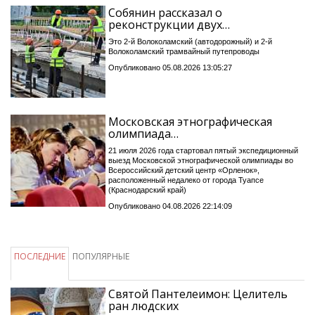
Собянин рассказал о
реконструкции двух…
Это 2-й Волоколамский (автодорожный) и 2-й
Волоколамский трамвайный путепроводы
Опубликовано 05.08.2026 13:05:27
Московская этнографическая
олимпиада…
21 июля 2026 года стартовал пятый экспедиционный
выезд Московской этнографической олимпиады во
Всероссийский детский центр «Орленок»,
расположенный недалеко от города Туапсе
(Краснодарский край)
Опубликовано 04.08.2026 22:14:09
ПОСЛЕДНИЕ
ПОПУЛЯРНЫЕ
Святой Пантелеимон: Целитель
ран людских