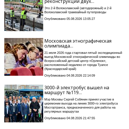
реконструкции двух…
Это 2-й Волоколамский (автодорожный) и 2-й
Волоколамский трамвайный путепроводы
Опубликовано 05.08.2026 13:05:27
Московская этнографическая
олимпиада…
21 июля 2026 года стартовал пятый экспедиционный
выезд Московской этнографической олимпиады во
Всероссийский детский центр «Орленок»,
расположенный недалеко от города Туапсе
(Краснодарский край)
Опубликовано 04.08.2026 22:14:09
3000-й электробус вышел на
маршрут №119…
Мэр Москвы Сергей Собянин принял участие в
церемонии выхода на линию 3000-го электробуса
Мосгортранса, предназначенного для работы на
регулярных маршрутах
Опубликовано 04.08.2026 21:47:55