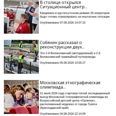
В столице открылся
Ситуационный центр…
Ежедневно в круглосуточном режиме 30 операторов
будут готовы отреагировать на нештатные ситуации
Опубликовано 07.08.2026 14:07:15
Собянин рассказал о
реконструкции двух…
Это 2-й Волоколамский (автодорожный) и 2-й
Волоколамский трамвайный путепроводы
Опубликовано 05.08.2026 13:05:27
Московская этнографическая
олимпиада…
21 июля 2026 года стартовал пятый экспедиционный
выезд Московской этнографической олимпиады во
Всероссийский детский центр «Орленок»,
расположенный недалеко от города Туапсе
(Краснодарский край)
Опубликовано 04.08.2026 22:14:09