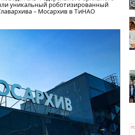
рыли уникальный роботизированный
Главархива – Мосархив в ТиНАО
П