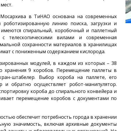
 мест.
я Мосархива в ТиНАО основана на современных
я роботизированную линию поиска, загрузки и
я имеются спиральный, коробочный и паллетный
н с телескопическими вилами и современная
имальной сохранности материалов в хранилищах
имат с пониженным содержанием кислорода.
зированных модулей, в каждом из которых – 38
го хранения 9 коробов. Перемещение паллеты в
кран-штабелер. Выбор короба на паллете, его
 и обратно осуществляет робот-манипулятор.
портировку короба до спирального конвейера и
чивает перемещение коробов с документами по
остью обеспечит потребность города в хранении
ьную значимость, включая архивные документы
ной защиты и образовательных организаций. На