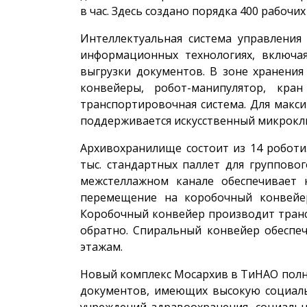
в час. Здесь создано порядка 400 рабочих
Интеллектуальная система управлени
информационных технологиях, включа
выгрузки документов. В зоне хранени
конвейеры, робот-манипулятор, кра
транспортировочная система. Для макс
поддерживается искусственный микрокл
Архивохранилище состоит из 14 роботи
тыс. стандартных паллет для группово
межстеллажном канале обеспечивает 
перемещение на коробочный конвейер
Коробочный конвейер производит транс
обратно. Спиральный конвейер обеспе
этажам.
Новый комплекс Мосархив в ТиНАО полн
документов, имеющих высокую социал
учреждений здравоохранения, социаль