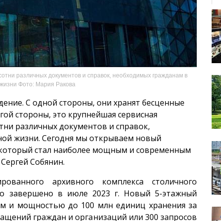
отни различных документов и справок, необходимых гражданам в
жизни Фото: Мария Ракова
ение. С одной стороны, они хранят бесценные
гой стороны, это крупнейшая сервисная
тни различных документов и справок,
ной жизни. Сегодня мы открываем новый
 который стал наиболее мощным и современным
 Сергей Собянин.
ированного архивного комплекса столичного
о завершено в июле 2023 г. Новый 5-этажный
.м и мощностью до 100 млн единиц хранения за
ращений граждан и организаций или 300 запросов