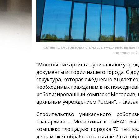
Крупнейшая сервисная структура ежедневно выдает с
повседневной 
"Московские архивы – уникальное учрежд
документы истории нашего города. С дру
структура, которая ежедневно выдает со
необходимых гражданам в их повседнев
роботизированный комплекс Мосархив,
архивным учреждением России", – сказал
Строительство уникального роботиз
Главархива – Мосархива в ТиНАО был
комплекс площадью порядка 70 тыс. кв
день может обработать свыше 2 тыс. об