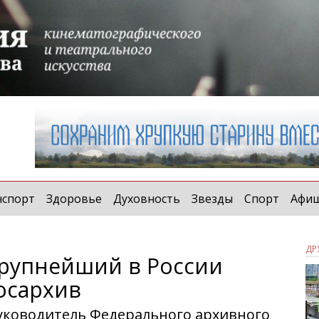
нспорт
Здоровье
Духовность
Звезды
Спорт
Афи
ДР
крупнейший в России
осархив
уководитель Федерального архивного