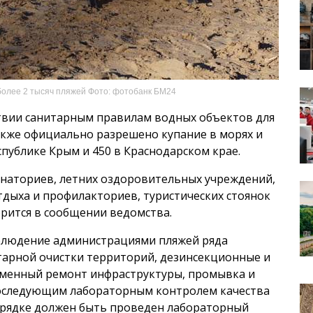
более 2 тысяч пляжей Фото: фотобанк БМ24
твии санитарным правилам водных объектов для
также официально разрешено купание в морях и
спублике Крым и 450 в Краснодарском крае.
анаториев, летних оздоровительных учреждений,
тдыха и профилакториев, туристических стоянок
орится в сообщении ведомства.
облюдение администрациями пляжей ряда
итарной очистки территорий, дезинсекционные и
менный ремонт инфраструктуры, промывка и
оследующим лабораторным контролем качества
орядке должен быть проведен лабораторный