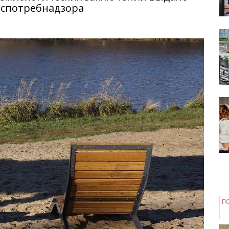
спотребнадзора
П