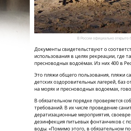
В России официально открыто 
Документы свидетельствуют о соответс
использования в целях рекреации, где 
пресноводных водоёмах. Из них 400 в Ре
Это пляжи общего пользования, пляжи с
детских оздоровительных лагерей, баз о
на морях и пресноводных водоемах, гов
В обязательном порядке проверяется с
требований. В их числе проведение сан
дератизационные мероприятия, своевре
дезинфекция питьевых фонтанчиков с п
воды. «Помимо этого, в обязательном п