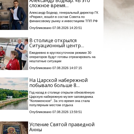
Александр Боднар: «В это
сложное время…
Александр Боднар, генеральный директор ГК
«Рюрик», вошёл в состав Совета по
финансовому рынку и инвестициям ТПП РФ
Опубликовано 07.08.2026 14:20:51
В столице открылся
Ситуационный центр…
Ежедневно в круглосуточном режиме 30
операторов будут готовы отреагировать на
нештатные ситуации
Опубликовано 07.08.2026 14:07:15
На Царской набережной
побывало больше 8…
Год назад в столице открыли обновлённую
Царскую набережную музея-заповедника
"Коломенское". За это время она стала
популярным местом отдыха
Опубликовано 07.08.2026 13:59:51
Успение Святой праведной
Анны