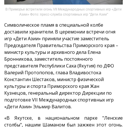
В Приморье встретили огонь VII Международных спортивных игр «Дети
Азии» Фото: пресс-служба спортивных игр "Дети Азии"
Символическое пламя в специальной колбе
доставили хранители. В церемонии встречи огня
игр «Дети Азии» приняли участие заместитель
Председателя Правительства Приморского края –
министр культуры и архивного дела Елена
Бронникова, заместитель постоянного
представителя Республики Саха (Якутия) по ДФО
Валерий Протопопов, глава Владивостока
Константин Шестаков, министр физической
культуры и спорта Приморского края Жан
Кузнецов, генеральный директор Дирекции по
подготовке VII Международных спортивных игр
«Дети Азии» Эльмир Валитов.
«В Якутске, в национальном парке "Ленские
столбы", нашим Шаманом был зажжен этот огонь.