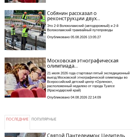
Собянин рассказал о
реконструкции двух…
Это 2-й Волоколамский (автодорожный) и 2-й
Волоколамский трамвайный путепроводы
Опубликовано 05.08.2026 13:05:27
Московская этнографическая
олимпиада…
21 июля 2026 года стартовал пятый экспедиционный
выезд Московской этнографической олимпиады во
Всероссийский детский центр «Орленок»,
расположенный недалеко от города Туапсе
(Краснодарский край)
Опубликовано 04.08.2026 22:14:09
ПОСЛЕДНИЕ
ПОПУЛЯРНЫЕ
Святой Пантелеимон: Целитель