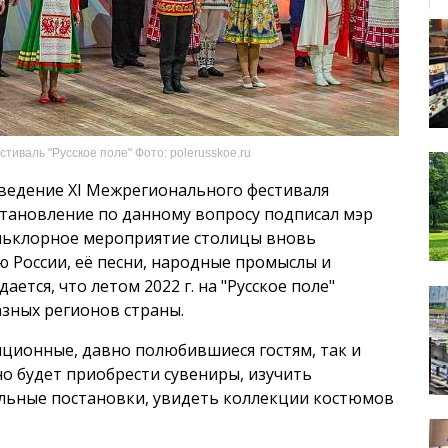
стиваль "Русское поле" Фото: polerusskoe.ru
едение XI Межрегионального фестиваля
остановление по данному вопросу подписал мэр
льклорное мероприятие столицы вновь
 России, её песни, народные промыслы и
ется, что летом 2022 г. на "Русское поле"
разных регионов страны.
иционные, давно полюбившиеся гостям, так и
о будет приобрести сувениры, изучить
альные постановки, увидеть коллекции костюмов