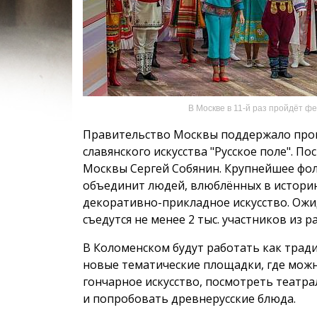
В Москве в 11-й раз пройдёт фе
Правительство Москвы поддержало пров
славянского искусства "Русское поле". П
Москвы Сергей Собянин. Крупнейшее фо
объединит людей, влюблённых в историю
декоративно-прикладное искусство. Ожида
съедутся не менее 2 тыс. участников из 
В Коломенском будут работать как трад
новые тематические площадки, где можн
гончарное искусство, посмотреть театр
и попробовать древнерусские блюда.