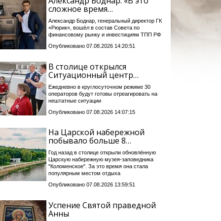
Александр Боднар: «В это
сложное время…
Александр Боднар, генеральный директор ГК
«Рюрик», вошёл в состав Совета по
финансовому рынку и инвестициям ТПП РФ
Опубликовано 07.08.2026 14:20:51
В столице открылся
Ситуационный центр…
Ежедневно в круглосуточном режиме 30
операторов будут готовы отреагировать на
нештатные ситуации
Опубликовано 07.08.2026 14:07:15
На Царской набережной
побывало больше 8…
Год назад в столице открыли обновлённую
Царскую набережную музея-заповедника
"Коломенское". За это время она стала
популярным местом отдыха
Опубликовано 07.08.2026 13:59:51
Успение Святой праведной
Анны