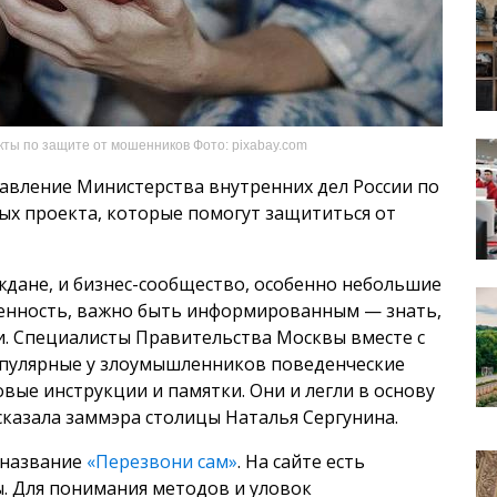
ты по защите от мошенников Фото: pixabay.com
авление Министерства внутренних дел России по
х проекта, которые помогут защититься от
ждане, и бизнес-сообщество, особенно небольшие
енность, важно быть информированным — знать,
и. Специалисты Правительства Москвы вместе с
пулярные у злоумышленников поведенческие
овые инструкции и памятки. Они и легли в основу
казала заммэра столицы Наталья Сергунина.
 название
«Перезвони сам»
. На сайте есть
ы. Для понимания методов и уловок