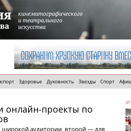
нспорт
Здоровье
Духовность
Звезды
Спорт
Афи
ДР
и онлайн-проекты по
ов
 широкой аудитории, второй — для