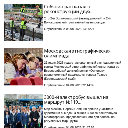
Собянин рассказал о
реконструкции двух…
Это 2-й Волоколамский (автодорожный) и 2-й
Волоколамский трамвайный путепроводы
Опубликовано 05.08.2026 13:05:27
Московская этнографическая
олимпиада…
21 июля 2026 года стартовал пятый экспедиционный
выезд Московской этнографической олимпиады во
Всероссийский детский центр «Орленок»,
расположенный недалеко от города Туапсе
(Краснодарский край)
Опубликовано 04.08.2026 22:14:09
3000-й электробус вышел на
маршрут №119…
Мэр Москвы Сергей Собянин принял участие в
церемонии выхода на линию 3000-го электробуса
Мосгортранса, предназначенного для работы на
регулярных маршрутах
Опубликовано 04.08.2026 21:47:55