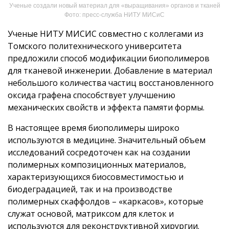
Ученые создали новый материал для «выращивания» органов и тканей
Фото: пресс-служба НИТУ МИСиС
Ученые НИТУ МИСИС совместно с коллегами из
Томского политехнического университета
предложили способ модификации биополимеров
для тканевой инженерии. Добавление в материал
небольшого количества частиц восстановленного
оксида графена способствует улучшению
механических свойств и эффекта памяти формы.
В настоящее время биополимеры широко
используются в медицине. Значительный объем
исследований сосредоточен как на создании
полимерных композиционных материалов,
характеризующихся биосовместимостью и
биодеградацией, так и на производстве
полимерных скаффолдов – «каркасов», которые
служат основой, матриксом для клеток и
используются для реконструктивной хирургии.