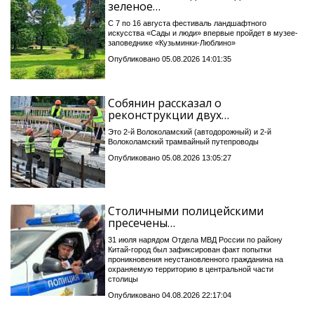
зеленое…
С 7 по 16 августа фестиваль ландшафтного
искусства «Сады и люди» впервые пройдет в музее-
заповеднике «Кузьминки-Люблино»
Опубликовано 05.08.2026 14:01:35
Собянин рассказал о
реконструкции двух…
Это 2-й Волоколамский (автодорожный) и 2-й
Волоколамский трамвайный путепроводы
Опубликовано 05.08.2026 13:05:27
Столичными полицейскими
пресечены…
31 июля нарядом Отдела МВД России по району
Китай-город был зафиксирован факт попытки
проникновения неустановленного гражданина на
охраняемую территорию в центральной части
столицы
Опубликовано 04.08.2026 22:17:04