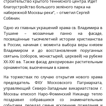
строительство крытого теннисного центра. Идёт
благоустройство большого зелёного парка на
набережной Москвы-реки", – отметил Сергей
Собянин.
Одно из главных украшений храма св. Владимира в
Тушине – мозаичные панно на фасаде,
посвящённые тысячелетней истории христианства
в России, начиная с момента выбора веры князем
Владимиром и до восстановления поруганных
святынь (соборов, монастырей, церквей) на рубеже
ХХ-ХХI вв. Также фасад декорирован растительным
орнаментом, высеченным в камне.
На торжествах по случаю открытия нового храма
председатель ФХУ Московского Патриархата,
управляющий Северо-Западным викариатством г.
Москвы епископ Наро-Фоминский Никандр тепло
поздравил собравшихся со знаменательным
событием, передал самые искренние пожелания и