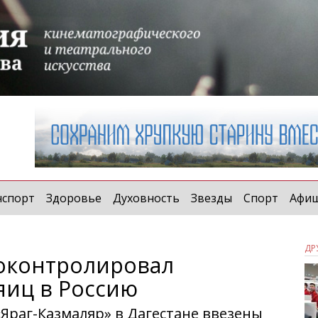
нспорт
Здоровье
Духовность
Звезды
Спорт
Афи
ДР
роконтролировал
яиц в Россию
«Яраг-Казмаляр» в Дагестане ввезены