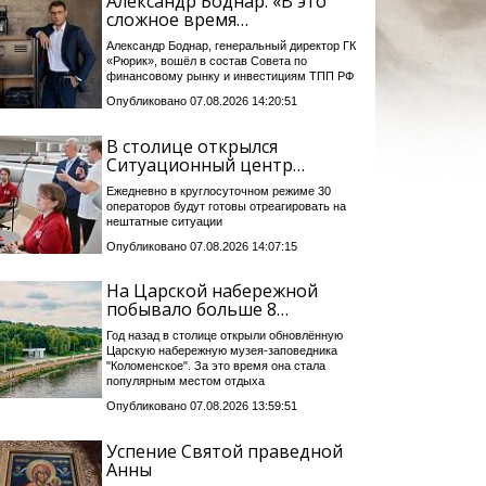
Александр Боднар: «В это
сложное время…
Александр Боднар, генеральный директор ГК
«Рюрик», вошёл в состав Совета по
финансовому рынку и инвестициям ТПП РФ
Опубликовано 07.08.2026 14:20:51
В столице открылся
Ситуационный центр…
Ежедневно в круглосуточном режиме 30
операторов будут готовы отреагировать на
нештатные ситуации
Опубликовано 07.08.2026 14:07:15
На Царской набережной
побывало больше 8…
Год назад в столице открыли обновлённую
Царскую набережную музея-заповедника
"Коломенское". За это время она стала
популярным местом отдыха
Опубликовано 07.08.2026 13:59:51
Успение Святой праведной
Анны