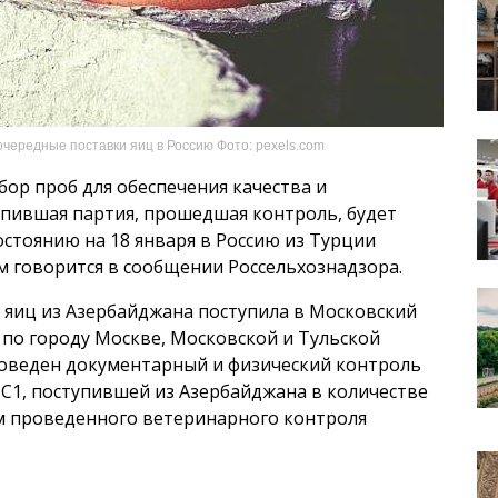
чередные поставки яиц в Россию Фото: pexels.com
ор проб для обеспечения качества и
пившая партия, прошедшая контроль, будет
остоянию на 18 января в Россию из Турции
ом говорится в сообщении Россельхознадзора.
х яиц из Азербайджана поступила в Московский
 по городу Москве, Московской и Тульской
роведен документарный и физический контроль
 С1, поступившей из Азербайджана в количестве
там проведенного ветеринарного контроля