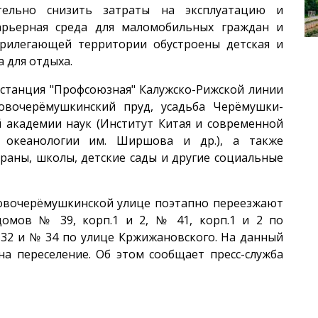
ительно снизить затраты на эксплуатацию и
арьерная среда для маломобильных граждан и
прилегающей территории обустроены детская и
 для отдыха.
станция "Профсоюзная" Калужско-Рижской линии
овочерёмушкинский пруд, усадьба Черёмушки-
й академии наук (Институт Китая и современной
т океанологии им. Ширшова и др.), а также
раны, школы, детские сады и другие социальные
 Новочерёмушкинской улице поэтапно переезжают
домов № 39, корп.1 и 2, № 41, корп.1 и 2 по
32 и № 34 по улице Кржижановского. На данный
на переселение. Об этом сообщает пресс-служба