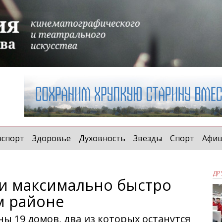
нспорт
Здоровье
Духовность
Звезды
Спорт
Афи
ДР
и максимально быстро
м районе
 19 домов, два из которых останутся