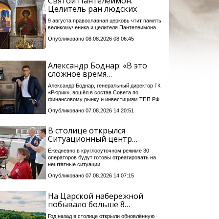
Святой Пантелеимон:
Целитель ран людских
9 августа православная церковь чтит память
великомученика и целителя Пантелеимона
Опубликовано 08.08.2026 08:06:45
Александр Боднар: «В это
сложное время…
Александр Боднар, генеральный директор ГК
«Рюрик», вошёл в состав Совета по
финансовому рынку и инвестициям ТПП РФ
Опубликовано 07.08.2026 14:20:51
В столице открылся
Ситуационный центр…
Ежедневно в круглосуточном режиме 30
операторов будут готовы отреагировать на
нештатные ситуации
Опубликовано 07.08.2026 14:07:15
На Царской набережной
побывало больше 8…
Год назад в столице открыли обновлённую