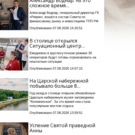
Александр Боднар: «В это
сложное время…
Александр Боднар, генеральный директор ГК
«Рюрик», вошёл в состав Совета по
финансовому рынку и инвестициям ТПП РФ
Опубликовано 07.08.2026 14:20:51
В столице открылся
Ситуационный центр…
Ежедневно в круглосуточном режиме 30
операторов будут готовы отреагировать на
нештатные ситуации
Опубликовано 07.08.2026 14:07:15
На Царской набережной
побывало больше 8…
Год назад в столице открыли обновлённую
Царскую набережную музея-заповедника
"Коломенское". За это время она стала
популярным местом отдыха
Опубликовано 07.08.2026 13:59:51
Успение Святой праведной
Анны