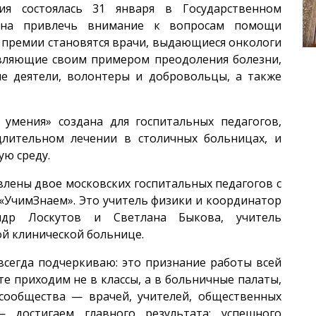
ия состоялась 31 января в Государственном
ана привлечь внимание к вопросам помощи
 премии становятся врачи, выдающиеся онкологи
овляющие своим примером преодоления болезни,
е деятели, волонтеры и добровольцы, а также
умения» создана для госпитальных педагогов,
длительном лечении в столичных больницах, и
ую среду.
влены двое московских госпитальных педагогов с
«УчимЗнаем». Это учитель физики и координатор
андр Лоскутов и Светлана Быкова, учитель
ой клинической больнице.
всегда подчеркиваю: это признание работы всей
е приходим не в классы, а в больничные палаты,
сообщества — врачей, учителей, общественных
 достигаем главного результата: успешного