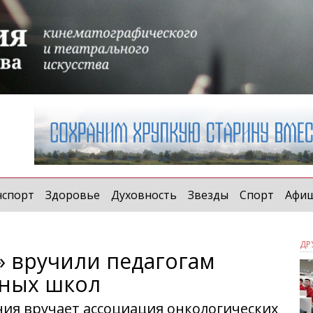
нспорт
Здоровье
Духовность
Звезды
Спорт
Афи
ДР
 вручили педагогам
ьных школ
я вручает ассоциация онкологических