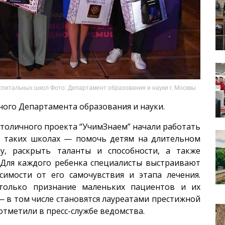
питальных школ Фото: Департамент образования и науки г. Москвы
ного Департамента образования и науки.
толичного проекта “УчимЗнаем” начали работать
 в таких школах — помочь детям на длительном
, раскрыть таланты и способности, а также
 Для каждого ребенка специалисты выстраивают
имости от его самочувствия и этапа лечения.
только признание маленьких пациентов и их
— в том числе становятся лауреатами престижной
отметили в пресс-службе ведомства.