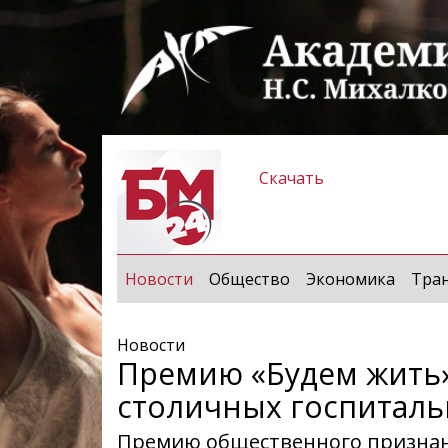
Скачать
(current)
Новости
Общество
Экономика
Тра
Новости
Премию «Будем жить»
столичных госпитал
Премию общественного признани