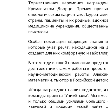
Торжественная церемония награжден
Кремлевском Дворце. Премия призв
онкологическим пациентам. Лауреатами
страны, пациенты и их родные, вдохн
медицинские учреждения, общественны
психологи.
Особая номинация «Дарящие знания и 
которые учат ребят, находящихся на 
создают для них комфортную и заботлив
В этом году в такой номинации предста
десятилетним стажем работы в проекте 
научно-методической работы Алекс
математики, тьютор в Российской детск
«Когда награждают наших педагогов, я 
команды проекта “УчимЗнаем”. Мы вмест
и только общими усилиями большого 
деятелей и, конечно, семей ребят —